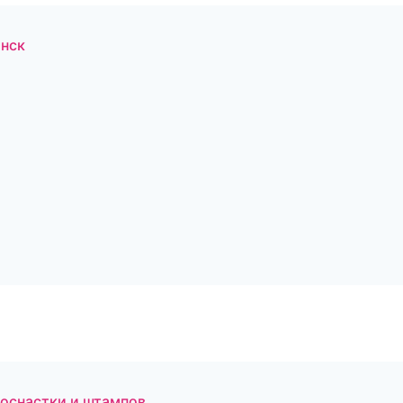
нск
 оснастки и штампов