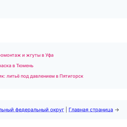
омонтаж и жгуты в Уфа
раска в Тюмень
ик: литьё под давлением в Пятигорск
альный федеральный округ
|
Главная страница
→