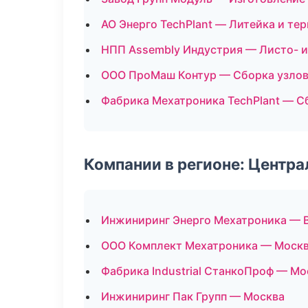
АО Энерго TechPlant — Литейка и те
НПП Assembly Индустрия — Листо- 
ООО ПроМаш Контур — Сборка узлов
Фабрика Мехатроника TechPlant — С
Компании в регионе: Центр
Инжиниринг Энерго Мехатроника — 
ООО Комплект Мехатроника — Моск
Фабрика Industrial СтанкоПроф — Мо
Инжиниринг Пак Групп — Москва