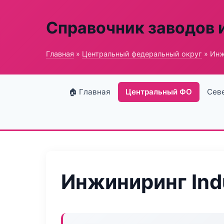
Справочник заводов 
Главная
»
Центральный федеральный округ
» Инж
🏠 Главная
Центральный ФО
Сев
Инжиниринг Ind