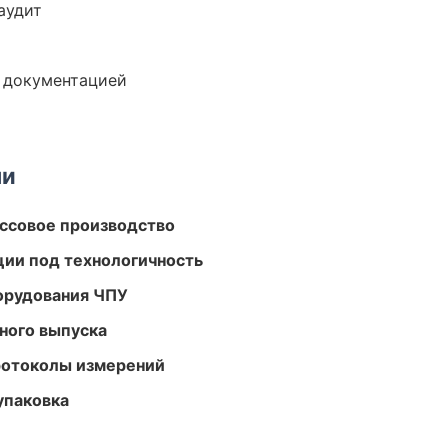
аудит
е документацией
ми
ассовое производство
ции под технологичность
орудования ЧПУ
ного выпуска
ротоколы измерений
упаковка