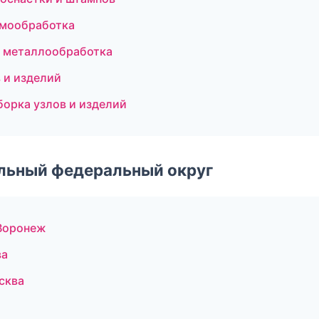
рмообработка
и металлообработка
 и изделий
борка узлов и изделий
альный федеральный округ
Воронеж
ва
сква