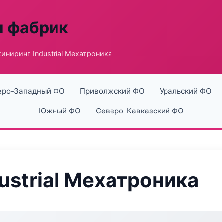
и фабрик
иниринг Industrial Мехатроника
еро-Западный ФО
Приволжский ФО
Уральский ФО
Южный ФО
Северо-Кавказский ФО
ustrial Мехатроника