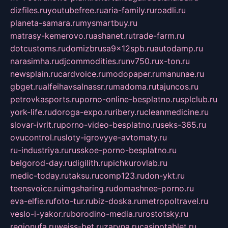
dizfiles.ru
youtubefree.ru
aria-family.ru
roadli.ru
planeta-samara.ru
mysmartbuy.ru
matrasy-kemerovo.ru
ashanet.ru
trade-farm.ru
dotcustoms.ru
domizbrusa9x12spb.ru
autodamp.ru
narasimha.ru
djcommodities.ru
nv750.ru
x-ton.ru
newsplain.ru
cardvoice.ru
modopaper.ru
manunae.ru
gbget.ru
alfeihavsalnassr.ru
madoma.ru
tajuncos.ru
petrovkasports.ru
porno-online-besplatno.ru
splclub.ru
york-life.ru
doroga-expo.ru
ribery.ru
cleanmedicine.ru
slovar-ivrit.ru
porno-video-besplatno.ru
seks-365.ru
ovucontrol.ru
sloty-igrovyye-avtomaty.ru
ru-industriya.ru
russkoe-porno-besplatno.ru
belgorod-day.ru
digilith.ru
pichkurovlab.ru
medic-today.ru
taksu.ru
comp123.ru
don-ykt.ru
teensvoice.ru
imgsharing.ru
domashnee-porno.ru
eva-elfie.ru
foto-tur.ru
biz-doska.ru
metropoltravel.ru
veslo-i-yakor.ru
borodino-media.ru
rostotsky.ru
regionufa.ru
weiss-bet.ru
zaryna.ru
casinotablet.ru