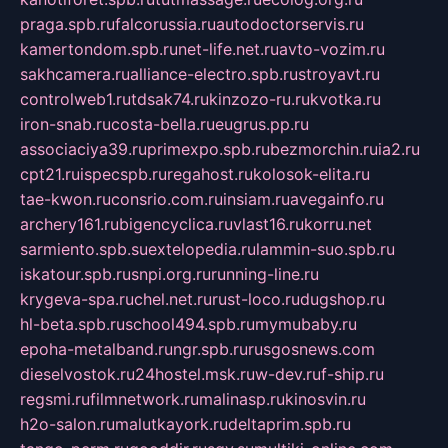
praga.spb.ru
falcorussia.ru
autodoctorservis.ru
kamertondom.spb.ru
net-life.net.ru
avto-vozim.ru
sakhcamera.ru
alliance-electro.spb.ru
stroyavt.ru
controlweb1.ru
tdsak74.ru
kinzozo-ru.ru
kvotka.ru
iron-snab.ru
costa-bella.ru
eugrus.pp.ru
associaciya39.ru
primexpo.spb.ru
bezmorchin.ru
ia2.ru
cpt21.ru
ispecspb.ru
regahost.ru
kolosok-elita.ru
tae-kwon.ru
consrio.com.ru
insiam.ru
avegainfo.ru
archery161.ru
bigencyclica.ru
vlast16.ru
korru.net
sarmiento.spb.su
extelopedia.ru
lammin-suo.spb.ru
iskatour.spb.ru
snpi.org.ru
running-line.ru
krygeva-spa.ru
chel.net.ru
rust-loco.ru
dugshop.ru
hl-beta.spb.ru
school494.spb.ru
mymubaby.ru
epoha-metalband.ru
ngr.spb.ru
rusgosnews.com
dieselvostok.ru
24hostel.msk.ru
w-dev.ru
f-ship.ru
regsmi.ru
filmnetwork.ru
malinasp.ru
kinosvin.ru
h2o-salon.ru
malutkayork.ru
deltaprim.spb.ru