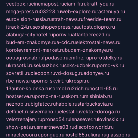
veetbox.ru
cinemapost.ru
ciam-fr.ru
kraft-you.ru
mega-press.ru
03223.ru
web-explore.ru
rastenuya.ru
eurovision-russia.ru
strah-news.ru
freeride-team.ru
itrack-24.ru
sexshopexpress.ru
autostudiopro.ru
alabuga-cityhotel.ru
pornv.ru
atlantpereezd.ru
bud-em-znakomye.ru
a-cdc.ru
elektrostal-news.ru
korolevremont-market.ru
budem-znakomye.ru
oooagrosnab.ru
fpodaso.ru
emfire.ru
pro-otdelky.ru
ukrasotki.ru
seksuzbek.ru
seks-uzbek.ru
porno-vk.ru
sovratili.ru
olecoon.ru
vd-dosug.ru
adonyev.ru
rbc-news.ru
porno-skvirt.ru
krospr.ru
13autor-kolonka.ru
sormol.ru
2rich.ru
hostel-65.ru
hostserve.ru
porno-na-russkom.ru
mishinlab.ru
neznobi.ru
bigfatcc.ru
habble.ru
starbucksvia.ru
delfinet.ru
silvernano.ru
elestal.ru
vektor-doroga.ru
velotrenajery.ru
pronso54.ru
lenasever.ru
lovinskix.ru
show-pets.ru
smartnews03.ru
discofoxworld.ru
miraclecoon.ru
pongup.ru
hostel65.ru
liura.ru
glasspb.ru