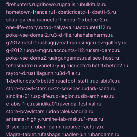
firehunters.ru
gribowo.ru
gnalis.ru
bulkitula.ru
hometown-france.ru
1-xbeticricetc-1-xbetti-5.ru
shop-garena.ru
cricetc-1-xbetr-1-xbetcc-2.ru
one-life-story.ru
top-halyava.ru
accounts112.ru
poka-vse-doma-2.ru
3-d-file.ru
hahahaharms.ru
g2012.ru
tst-1.ru
shaggy-cat.ru
opsmgr.ru
ev-gallery.ru
g-2012.ru
ops-mgr.ru
accounts-112.ru
csm-demo.ru
poka-vse-doma2.ru
airgungames.ru
allseo-host.ru
tehosmotre.ru
varieta-yug.ru
cricetc1xbetr1xbetcc2.ru
raytor-d.ru
atillagunn.ru
3d-file.ru
1xbeticricetc1xbetti5.ru
uafoot-statti.ru
e-abis1c.ru
store-brawl-stars.ru
kts-services.ru
dark-sand.ru
sindika-01.ru
sp-life.ru
x-legion.ru
sib-archives.ru
e-abis-1-c.ru
sindika01.ru
venda-festival.ru
store-brawlstars.ru
dooraleksandria.ru
antenna-highly.ru
mine-lab-msk.ru
1-mus.ru
3-sex-porn.ru
ban-damn.ru
purse-factory.ru
viagra-tablet.ru
fasbags.ru
adler-jun.ru
bandamn.ru