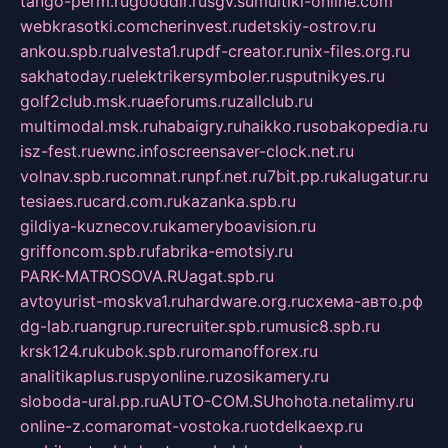
tango-perm.ru
gooddir.ru
sgv.su
multiki-online.com
webkrasotki.com
cherinvest.ru
detskiy-ostrov.ru
ankou.spb.ru
alvesta1.ru
pdf-creator.ru
nix-files.org.ru
sakhatoday.ru
elektrikersymboler.ru
sputnikyes.ru
golf2club.msk.ru
aeforums.ru
zallclub.ru
multimodal.msk.ru
habaigry.ru
haikko.ru
sobakopedia.ru
isz-fest.ru
ewnc.info
screensaver-clock.net.ru
volnav.spb.ru
comnat.ru
npf.net.ru
7bit.pp.ru
kalugatur.ru
tesiaes.ru
card.com.ru
kazanka.spb.ru
gildiya-kuznecov.ru
kameryboavision.ru
griffoncom.spb.ru
fabrika-emotsiy.ru
PARK-MATROSOVA.RU
agat.spb.ru
avtoyurist-moskva1.ru
hardware.org.ru
схема-авто.рф
dg-lab.ru
angrup.ru
recruiter.spb.ru
music8.spb.ru
krsk124.ru
kubok.spb.ru
romanofforex.ru
analitikaplus.ru
spyonline.ru
zosikamery.ru
sloboda-ural.pp.ru
AUTO-COM.SU
hohota.net
alimy.ru
online-z.com
aromat-vostoka.ru
otdelkaexp.ru