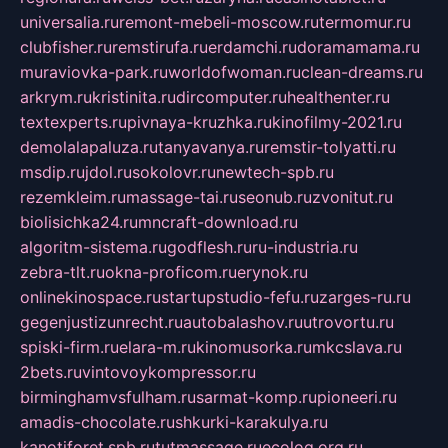
universalia.ru
remont-mebeli-moscow.ru
termomur.ru
clubfisher.ru
remstirufa.ru
erdamchi.ru
doramamama.ru
muraviovka-park.ru
worldofwoman.ru
clean-dreams.ru
arkrym.ru
kristinita.ru
dircomputer.ru
healthenter.ru
textexperts.ru
pivnaya-kruzhka.ru
kinofilmy-2021.ru
demolalapaluza.ru
tanyavanya.ru
remstir-tolyatti.ru
msdip.ru
jdol.ru
sokolovr.ru
newtech-spb.ru
rezemkleim.ru
massage-tai.ru
seonub.ru
zvonitut.ru
biolisichka24.ru
mncraft-download.ru
algoritm-sistema.ru
godflesh.ru
ru-industria.ru
zebra-tlt.ru
okna-proficom.ru
erynok.ru
onlinekinospace.ru
startupstudio-fefu.ru
zarges-ru.ru
gegenjustizunrecht.ru
autobalashov.ru
utrovortu.ru
spiski-firm.ru
elara-m.ru
kinomusorka.ru
mkcslava.ru
2bets.ru
vintovoykompressor.ru
birminghamvsfulham.ru
sarmat-komp.ru
pioneeri.ru
amadis-chocolate.ru
shkurki-karakulya.ru
kanotiforet.spb.ru
tutmassage.ru
ecolog.org.ru