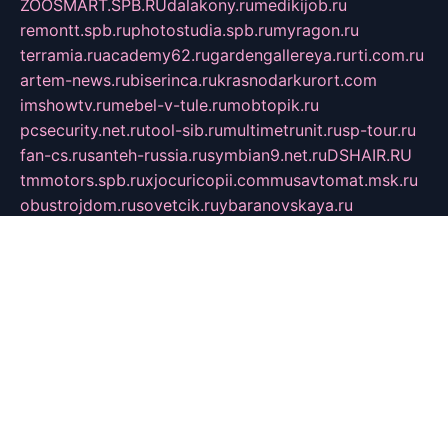
ZOOSMART.SPB.RU
dalakony.ru
medikijob.ru
remontt.spb.ru
photostudia.spb.ru
myragon.ru
terramia.ru
academy62.ru
gardengallereya.ru
rti.com.ru
artem-news.ru
biserinca.ru
krasnodarkurort.com
imshowtv.ru
mebel-v-tule.ru
mobtopik.ru
pcsecurity.net.ru
tool-sib.ru
multimetrunit.ru
sp-tour.ru
fan-cs.ru
santeh-russia.ru
symbian9.net.ru
DSHAIR.RU
tmmotors.spb.ru
xjocuricopii.com
musavtomat.msk.ru
obustrojdom.ru
sovetcik.ru
ybaranovskaya.ru
ppknews.ru
cult-alshei.ru
JAPANRUSSIA.RU
proekciyamebel.ru
imper-finans.ru
rim.org.ru
glamourai.ru
brassminus.ru
zabor-pro.ru
ftn.pp.ru
dorogoe58.ru
laimengpacker.ru
kuzova-zapchasti.ru
sageerp.ru
taxodrom.ru
dsrazvitie.ru
hardcity.net.ru
ratinghomegames.ru
topservice25.ru
gubernyan.ru
gtglasslined.ru
ii4.ru
tssport.spb.ru
andorra24.com
blackwallstreet.ru
oboimos.ru
optim-doors.com.ru
ikuch.ru
nycr.org.ru
npa21.ru
vremya-ch.spb.ru