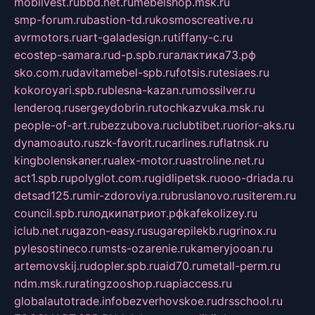
mobilvest.ru
bbd.net.ru
mebelshop.msk.ru
smp-forum.ru
bastion-td.ru
kosmoscreative.ru
avrmotors.ru
art-galadesign.ru
tiffany-c.ru
ecostep-samara.ru
d-p.spb.ru
галактика73.рф
sko.com.ru
davitamebel-spb.ru
fotsis.ru
tesiaes.ru
kokoroyari.spb.ru
blesna-kazan.ru
mossilver.ru
lenderoq.ru
sergeydobrin.ru
tochkazvuka.msk.ru
people-of-art.ru
bezzubova.ru
clubtibet.ru
orior-aks.ru
dynamoauto.ru
szk-favorit.ru
carlines.ru
flatnsk.ru
kingbolenskaner.ru
alex-motor.ru
astroline.net.ru
act1.spb.ru
polyglot.com.ru
gidlipetsk.ru
ooo-driada.ru
detsad125.ru
mir-zdoroviya.ru
bruslanovo.ru
siterem.ru
council.spb.ru
лодкипатриот.рф
kafekolizey.ru
iclub.net.ru
gazon-easy.ru
sugarepilekb.ru
grinox.ru
pylesostineco.ru
msts-ozarenie.ru
kameryjooan.ru
artemovskij.ru
dopler.spb.ru
aid70.ru
metall-perm.ru
ndm.msk.ru
ratingzooshop.ru
apiaccess.ru
globalautotrade.info
bezverhovskoe.ru
drsschool.ru