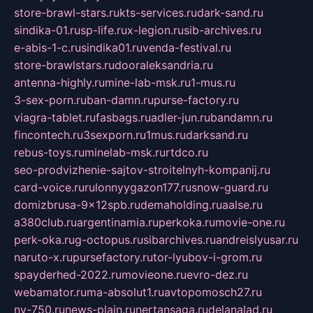
store-brawl-stars.ru
kts-services.ru
dark-sand.ru
sindika-01.ru
sp-life.ru
x-legion.ru
sib-archives.ru
e-abis-1-c.ru
sindika01.ru
venda-festival.ru
store-brawlstars.ru
dooraleksandria.ru
antenna-highly.ru
mine-lab-msk.ru
1-mus.ru
3-sex-porn.ru
ban-damn.ru
purse-factory.ru
viagra-tablet.ru
fasbags.ru
adler-jun.ru
bandamn.ru
fincontech.ru
3sexporn.ru
1mus.ru
darksand.ru
rebus-toys.ru
minelab-msk.ru
rtdco.ru
seo-prodvizhenie-sajtov-stroitelnyh-kompanij.ru
card-voice.ru
rulonnyygazon177.ru
snow-guard.ru
domizbrusa-9x12spb.ru
demaholding.ru
aalse.ru
a380club.ru
argentinamia.ru
perkoka.ru
movie-one.ru
perk-oka.ru
g-octopus.ru
sibarchives.ru
andreislyusar.ru
naruto-x.ru
pursefactory.ru
tor-lyubov-i-grom.ru
spayderhed-2022.ru
movieone.ru
evro-dez.ru
webamator.ru
ma-absolut1.ru
avtopomosch27.ru
nv-750.ru
news-plain.ru
nertansaga.ru
delanalad.ru