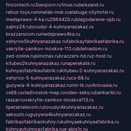
fincontech.ru
3sexporn.ru
1mus.ru
darksand.ru
rebus-toys.ru
minelab-msk.ru
alabuga-cityhotel.ru
medsprawo-4-ka.ru
2864420.ru
blagodarenie-spb.ru
zajmy24.ru
tovudyi-4-kuhnyanazakaz.ru
brazzerscom.ru
medsprawo4ka.ru
xehyroo5kuhnyanazakaz.ru
fabrikayfabrikaefabrika.ru
vskrytie-zamkov-moskva-113.ru
biletnadom.ru
zed-online.ru
pimchax.ru
brazzers-hd.ru
z-host.ru
kitubeu2kuhnyanazakaz.ru
naperekate.ru
kuhnyaofabrikaufabrik.ru
kitubeu-2-kuhnyanazakaz.ru
xehyroo-5-kuhnyanazakaz.ru
cs-68.ru
guzywia-4-kuhnyanazakaz.ru
mir-tk.ru
vlknrussia.ru
cs68.ru
vladivostok-map.ru
video-seks.ru
bankaribi.ru
raszar.ru
vskrytie-zamkov-moskva113.ru
lipetsktelecom.ru
tovudyi4kuhnyanazakaz.ru
seksuzb.ru
guzywia4kuhnyanazakaz.ru
fabrikaofabrikaokuhny.ru
kuhnyaekuhnyaafabrika.ru
kuhnyaykuhnyayfabrika.ru
e-abis1c.ru