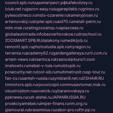
council.spb.ru
лодкипатриот.рф
kafekolizey.ru
iclub.net.ru
gazon-easy.ru
sugarepilekb.ru
grinox.ru
pylesostineco.ru
msts-ozarenie.ru
kameryjooan.ru
artemovskij.ru
dopler.spb.ru
aid70.ru
metall-perm.ru
ndm.msk.ru
ratingzooshop.ru
apiaccess.ru
globalautotrade.info
bezverhovskoe.ru
drsschool.ru
ZOOSMART.SPB.RU
dalakony.ru
medikijob.ru
remontt.spb.ru
photostudia.spb.ru
myragon.ru
terramia.ru
academy62.ru
gardengallereya.ru
rti.com.ru
artem-news.ru
biserinca.ru
krasnodarkurort.com
imshowtv.ru
mebel-v-tule.ru
mobtopik.ru
pcsecurity.net.ru
tool-sib.ru
multimetrunit.ru
sp-tour.ru
fan-cs.ru
santeh-russia.ru
symbian9.net.ru
DSHAIR.RU
tmmotors.spb.ru
xjocuricopii.com
musavtomat.msk.ru
obustrojdom.ru
sovetcik.ru
ybaranovskaya.ru
ppknews.ru
cult-alshei.ru
JAPANRUSSIA.RU
proekciyamebel.ru
imper-finans.ru
rim.org.ru
glamourai.ru
brassminus.ru
zabor-pro.ru
ftn.pp.ru