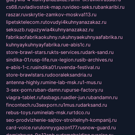
cs68.ru
vladivostok-map.ru
video-seks.ru
bankaribi.ru
raszar.ru
vskrytie-zamkov-moskva113.ru
lipetsktelecom.ru
tovudyi4kuhnyanazakaz.ru
seksuzb.ru
guzywia4kuhnyanazakaz.ru
fabrikaofabrikaokuhny.ru
kuhnyaekuhnyaafabrika.ru
kuhnyaykuhnyayfabrika.ru
e-abis1c.ru
store-brawl-stars.ru
kts-services.ru
dark-sand.ru
sindika-01.ru
sp-life.ru
x-legion.ru
sib-archives.ru
e-abis-1-c.ru
sindika01.ru
venda-festival.ru
store-brawlstars.ru
dooraleksandria.ru
antenna-highly.ru
mine-lab-msk.ru
1-mus.ru
3-sex-porn.ru
ban-damn.ru
purse-factory.ru
viagra-tablet.ru
fasbags.ru
adler-jun.ru
bandamn.ru
fincontech.ru
3sexporn.ru
1mus.ru
darksand.ru
rebus-toys.ru
minelab-msk.ru
rtdco.ru
seo-prodvizhenie-sajtov-stroitelnyh-kompanij.ru
card-voice.ru
rulonnyygazon177.ru
snow-guard.ru