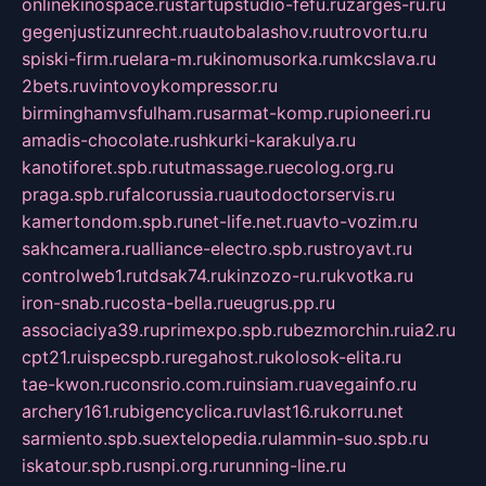
onlinekinospace.ru
startupstudio-fefu.ru
zarges-ru.ru
gegenjustizunrecht.ru
autobalashov.ru
utrovortu.ru
spiski-firm.ru
elara-m.ru
kinomusorka.ru
mkcslava.ru
2bets.ru
vintovoykompressor.ru
birminghamvsfulham.ru
sarmat-komp.ru
pioneeri.ru
amadis-chocolate.ru
shkurki-karakulya.ru
kanotiforet.spb.ru
tutmassage.ru
ecolog.org.ru
praga.spb.ru
falcorussia.ru
autodoctorservis.ru
kamertondom.spb.ru
net-life.net.ru
avto-vozim.ru
sakhcamera.ru
alliance-electro.spb.ru
stroyavt.ru
controlweb1.ru
tdsak74.ru
kinzozo-ru.ru
kvotka.ru
iron-snab.ru
costa-bella.ru
eugrus.pp.ru
associaciya39.ru
primexpo.spb.ru
bezmorchin.ru
ia2.ru
cpt21.ru
ispecspb.ru
regahost.ru
kolosok-elita.ru
tae-kwon.ru
consrio.com.ru
insiam.ru
avegainfo.ru
archery161.ru
bigencyclica.ru
vlast16.ru
korru.net
sarmiento.spb.su
extelopedia.ru
lammin-suo.spb.ru
iskatour.spb.ru
snpi.org.ru
running-line.ru