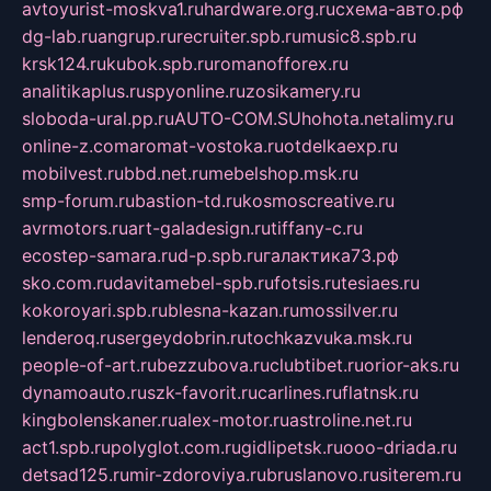
avtoyurist-moskva1.ru
hardware.org.ru
схема-авто.рф
dg-lab.ru
angrup.ru
recruiter.spb.ru
music8.spb.ru
krsk124.ru
kubok.spb.ru
romanofforex.ru
analitikaplus.ru
spyonline.ru
zosikamery.ru
sloboda-ural.pp.ru
AUTO-COM.SU
hohota.net
alimy.ru
online-z.com
aromat-vostoka.ru
otdelkaexp.ru
mobilvest.ru
bbd.net.ru
mebelshop.msk.ru
smp-forum.ru
bastion-td.ru
kosmoscreative.ru
avrmotors.ru
art-galadesign.ru
tiffany-c.ru
ecostep-samara.ru
d-p.spb.ru
галактика73.рф
sko.com.ru
davitamebel-spb.ru
fotsis.ru
tesiaes.ru
kokoroyari.spb.ru
blesna-kazan.ru
mossilver.ru
lenderoq.ru
sergeydobrin.ru
tochkazvuka.msk.ru
people-of-art.ru
bezzubova.ru
clubtibet.ru
orior-aks.ru
dynamoauto.ru
szk-favorit.ru
carlines.ru
flatnsk.ru
kingbolenskaner.ru
alex-motor.ru
astroline.net.ru
act1.spb.ru
polyglot.com.ru
gidlipetsk.ru
ooo-driada.ru
detsad125.ru
mir-zdoroviya.ru
bruslanovo.ru
siterem.ru