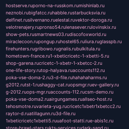
hostserve.ru
porno-na-russkom.ru
mishinlab.ru
neznobi.ru
bigfatcc.ru
habble.ru
starbucksvia.ru
delfinet.ru
silvernano.ru
elestal.ru
vektor-doroga.ru
velotrenajery.ru
pronso54.ru
lenasever.ru
lovinskix.ru
show-pets.ru
smartnews03.ru
discofoxworld.ru
miraclecoon.ru
pongup.ru
hostel65.ru
liura.ru
glasspb.ru
firehunters.ru
gribowo.ru
gnalis.ru
bulkitula.ru
hometown-france.ru
1-xbeticricetc-1-xbetti-5.ru
shop-garena.ru
cricetc-1-xbetr-1-xbetcc-2.ru
one-life-story.ru
top-halyava.ru
accounts112.ru
poka-vse-doma-2.ru
3-d-file.ru
hahahaharms.ru
g2012.ru
tst-1.ru
shaggy-cat.ru
opsmgr.ru
ev-gallery.ru
g-2012.ru
ops-mgr.ru
accounts-112.ru
csm-demo.ru
poka-vse-doma2.ru
airgungames.ru
allseo-host.ru
tehosmotre.ru
varieta-yug.ru
cricetc1xbetr1xbetcc2.ru
raytor-d.ru
atillagunn.ru
3d-file.ru
1xbeticricetc1xbetti5.ru
uafoot-statti.ru
e-abis1c.ru
store-brawl-stars.ru
kts-services.ru
dark-sand.ru