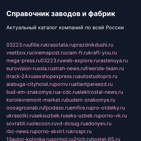
Справочник заводов и фабрик
Актуальный каталог компаний по всей России
03223.ru
ufille.ru
krasotata.ru
prazdnikdushi.ru
veetbox.ru
cinemapost.ru
ciam-fr.ru
kraft-you.ru
mega-press.ru
03223.ru
web-explore.ru
rastenuya.ru
eurovision-russia.ru
strah-news.ru
freeride-team.ru
itrack-24.ru
sexshopexpress.ru
autostudiopro.ru
alabuga-cityhotel.ru
pornv.ru
atlantpereezd.ru
bud-em-znakomye.ru
a-cdc.ru
elektrostal-news.ru
korolevremont-market.ru
budem-znakomye.ru
oooagrosnab.ru
fpodaso.ru
emfire.ru
pro-otdelky.ru
ukrasotki.ru
seksuzbek.ru
seks-uzbek.ru
porno-vk.ru
sovratili.ru
olecoon.ru
vd-dosug.ru
adonyev.ru
rbc-news.ru
porno-skvirt.ru
krospr.ru
13autor-kolonka.ru
sormol.ru
2rich.ru
hostel-65.ru