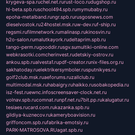
krygeva-spa.ru
chel.net.ru
rust-loco.ru
dugshop.ru
hl-beta.spb.ru
school494.spb.ru
mymubaby.ru
epoha-metalband.ru
ngr.spb.ru
rusgosnews.com
dieselvostok.ru
24hostel.msk.ru
w-dev.ru
f-ship.ru
regsmi.ru
filmnetwork.ru
malinasp.ru
kinosvin.ru
h2o-salon.ru
malutkayork.ru
deltaprim.spb.ru
tango-perm.ru
gooddir.ru
sgv.su
multiki-online.com
webkrasotki.com
cherinvest.ru
detskiy-ostrov.ru
ankou.spb.ru
alvesta1.ru
pdf-creator.ru
nix-files.org.ru
sakhatoday.ru
elektrikersymboler.ru
sputnikyes.ru
golf2club.msk.ru
aeforums.ru
zallclub.ru
multimodal.msk.ru
habaigry.ru
haikko.ru
sobakopedia.ru
isz-fest.ru
ewnc.info
screensaver-clock.net.ru
volnav.spb.ru
comnat.ru
npf.net.ru
7bit.pp.ru
kalugatur.ru
tesiaes.ru
card.com.ru
kazanka.spb.ru
gildiya-kuznecov.ru
kameryboavision.ru
griffoncom.spb.ru
fabrika-emotsiy.ru
PARK-MATROSOVA.RU
agat.spb.ru