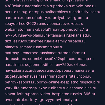
domizbrusa-9x12spb.ru
demaholding.ru
aalse.ru
a380club.ru
argentinamia.ru
perkoka.ru
movie-one.ru
perk-oka.ru
g-octopus.ru
sibarchives.ru
andreislyusar.ru
naruto-x.ru
pursefactory.ru
tor-lyubov-i-grom.ru
spayderhed-2022.ru
movieone.ru
evro-dez.ru
webamator.ru
ma-absolut1.ru
avtopomosch27.ru
nv-750.ru
news-plain.ru
nertansaga.ru
delanalad.ru
dizfiles.ru
youtubefree.ru
aria-family.ru
roadli.ru
planeta-samara.ru
mysmartbuy.ru
matrasy-kemerovo.ru
ashanet.ru
trade-farm.ru
dotcustoms.ru
domizbrusa9x12spb.ru
autodamp.ru
narasimha.ru
djcommodities.ru
nv750.ru
x-ton.ru
newsplain.ru
cardvoice.ru
modopaper.ru
manunae.ru
gbget.ru
alfeihavsalnassr.ru
madoma.ru
tajuncos.ru
petrovkasports.ru
porno-online-besplatno.ru
splclub.ru
york-life.ru
doroga-expo.ru
ribery.ru
cleanmedicine.ru
slovar-ivrit.ru
porno-video-besplatno.ru
seks-365.ru
ovucontrol.ru
sloty-igrovyye-avtomaty.ru