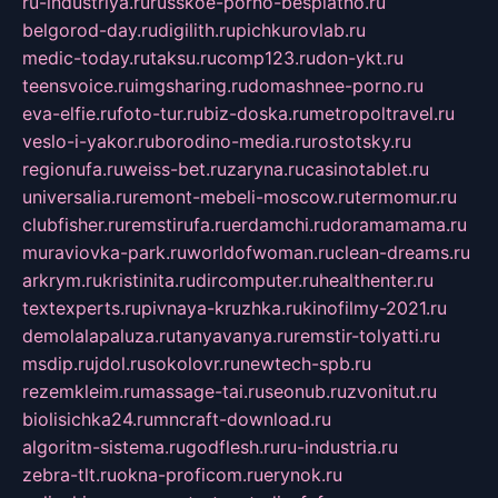
ru-industriya.ru
russkoe-porno-besplatno.ru
belgorod-day.ru
digilith.ru
pichkurovlab.ru
medic-today.ru
taksu.ru
comp123.ru
don-ykt.ru
teensvoice.ru
imgsharing.ru
domashnee-porno.ru
eva-elfie.ru
foto-tur.ru
biz-doska.ru
metropoltravel.ru
veslo-i-yakor.ru
borodino-media.ru
rostotsky.ru
regionufa.ru
weiss-bet.ru
zaryna.ru
casinotablet.ru
universalia.ru
remont-mebeli-moscow.ru
termomur.ru
clubfisher.ru
remstirufa.ru
erdamchi.ru
doramamama.ru
muraviovka-park.ru
worldofwoman.ru
clean-dreams.ru
arkrym.ru
kristinita.ru
dircomputer.ru
healthenter.ru
textexperts.ru
pivnaya-kruzhka.ru
kinofilmy-2021.ru
demolalapaluza.ru
tanyavanya.ru
remstir-tolyatti.ru
msdip.ru
jdol.ru
sokolovr.ru
newtech-spb.ru
rezemkleim.ru
massage-tai.ru
seonub.ru
zvonitut.ru
biolisichka24.ru
mncraft-download.ru
algoritm-sistema.ru
godflesh.ru
ru-industria.ru
zebra-tlt.ru
okna-proficom.ru
erynok.ru