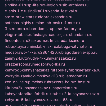
sindika-01.ru
sp-life.ru
x-legion.ru
sib-archives.ru
e-abis-1-c.ru
sindika01.ru
venda-festival.ru
store-brawlstars.ru
dooraleksandria.ru
antenna-highly.ru
mine-lab-msk.ru
1-mus.ru
3-sex-porn.ru
ban-damn.ru
purse-factory.ru
viagra-tablet.ru
fasbags.ru
adler-jun.ru
bandamn.ru
fincontech.ru
3sexporn.ru
1mus.ru
darksand.ru
rebus-toys.ru
minelab-msk.ru
alabuga-cityhotel.ru
medsprawo-4-ka.ru
2864420.ru
blagodarenie-spb.ru
zajmy24.ru
tovudyi-4-kuhnyanazakaz.ru
brazzerscom.ru
medsprawo4ka.ru
xehyroo5kuhnyanazakaz.ru
fabrikayfabrikaefabrika.ru
vskrytie-zamkov-moskva-113.ru
biletnadom.ru
zed-online.ru
pimchax.ru
brazzers-hd.ru
z-host.ru
kitubeu2kuhnyanazakaz.ru
naperekate.ru
kuhnyaofabrikaufabrik.ru
kitubeu-2-kuhnyanazakaz.ru
xehyroo-5-kuhnyanazakaz.ru
cs-68.ru
guzywia-4-kuhnyanazakaz.ru
mir-tk.ru
vlknrussia.ru