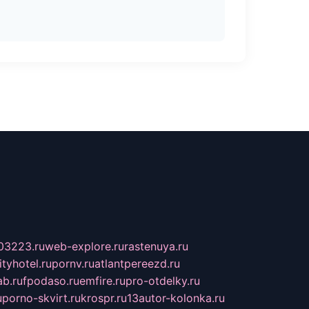
03223.ru
web-explore.ru
rastenuya.ru
tyhotel.ru
pornv.ru
atlantpereezd.ru
b.ru
fpodaso.ru
emfire.ru
pro-otdelky.ru
u
porno-skvirt.ru
krospr.ru
13autor-kolonka.ru