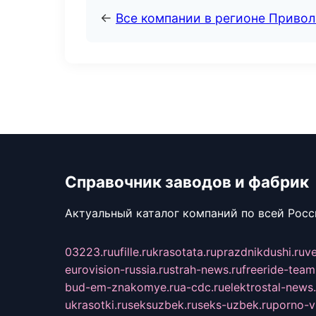
←
Все компании в регионе Приво
Справочник заводов и фабрик
Актуальный каталог компаний по всей Рос
03223.ru
ufille.ru
krasotata.ru
prazdnikdushi.ru
v
eurovision-russia.ru
strah-news.ru
freeride-team
bud-em-znakomye.ru
a-cdc.ru
elektrostal-news.
ukrasotki.ru
seksuzbek.ru
seks-uzbek.ru
porno-v