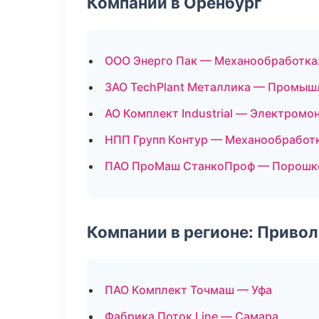
Компании в Оренбург
ООО Энерго Пак — Механообработка:
ЗАО TechPlant Металлика — Промыш
АО Комплект Industrial — Электромо
НПП Групп Контур — Механообработк
ПАО ПроМаш СтанкоПроф — Порошко
Компании в регионе: Приво
ПАО Комплект Точмаш — Уфа
Фабрика Поток Line — Самара