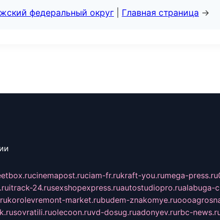
лжский федеральный округ
|
Главная страница
→
сии
eetbox.ru
cinemapost.ru
ciam-fr.ru
kraft-you.ru
mega-press.ru
.ru
itrack-24.ru
sexshopexpress.ru
autostudiopro.ru
alabuga-ci
ru
korolevremont-market.ru
budem-znakomye.ru
oooagrosna
k.ru
sovratili.ru
olecoon.ru
vd-dosug.ru
adonyev.ru
rbc-news.r