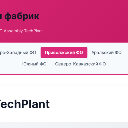
и фабрик
 Assembly TechPlant
ро-Западный ФО
Приволжский ФО
Уральский ФО
Южный ФО
Северо-Кавказский ФО
echPlant