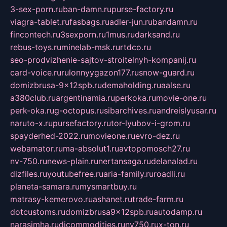
3-sex-porn.ru
ban-damn.ru
purse-factory.ru
viagra-tablet.ru
fasbags.ru
adler-jun.ru
bandamn.ru
fincontech.ru
3sexporn.ru
1mus.ru
darksand.ru
rebus-toys.ru
minelab-msk.ru
rtdco.ru
seo-prodvizhenie-sajtov-stroitelnyh-kompanij.ru
card-voice.ru
rulonnyygazon177.ru
snow-guard.ru
domizbrusa-9x12spb.ru
demaholding.ru
aalse.ru
a380club.ru
argentinamia.ru
perkoka.ru
movie-one.ru
perk-oka.ru
g-octopus.ru
sibarchives.ru
andreislyusar.ru
naruto-x.ru
pursefactory.ru
tor-lyubov-i-grom.ru
spayderhed-2022.ru
movieone.ru
evro-dez.ru
webamator.ru
ma-absolut1.ru
avtopomosch27.ru
nv-750.ru
news-plain.ru
nertansaga.ru
delanalad.ru
dizfiles.ru
youtubefree.ru
aria-family.ru
roadli.ru
planeta-samara.ru
mysmartbuy.ru
matrasy-kemerovo.ru
ashanet.ru
trade-farm.ru
dotcustoms.ru
domizbrusa9x12spb.ru
autodamp.ru
narasimha.ru
djcommodities.ru
nv750.ru
x-ton.ru