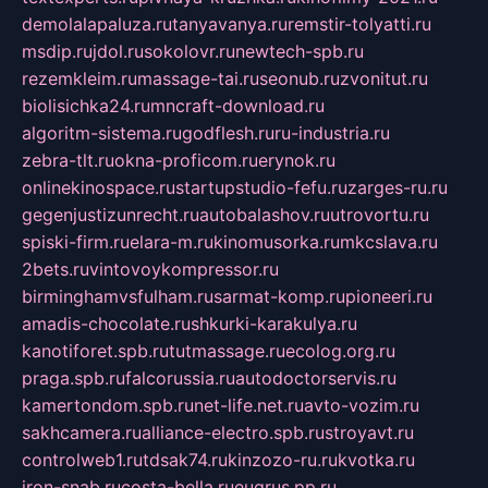
demolalapaluza.ru
tanyavanya.ru
remstir-tolyatti.ru
msdip.ru
jdol.ru
sokolovr.ru
newtech-spb.ru
rezemkleim.ru
massage-tai.ru
seonub.ru
zvonitut.ru
biolisichka24.ru
mncraft-download.ru
algoritm-sistema.ru
godflesh.ru
ru-industria.ru
zebra-tlt.ru
okna-proficom.ru
erynok.ru
onlinekinospace.ru
startupstudio-fefu.ru
zarges-ru.ru
gegenjustizunrecht.ru
autobalashov.ru
utrovortu.ru
spiski-firm.ru
elara-m.ru
kinomusorka.ru
mkcslava.ru
2bets.ru
vintovoykompressor.ru
birminghamvsfulham.ru
sarmat-komp.ru
pioneeri.ru
amadis-chocolate.ru
shkurki-karakulya.ru
kanotiforet.spb.ru
tutmassage.ru
ecolog.org.ru
praga.spb.ru
falcorussia.ru
autodoctorservis.ru
kamertondom.spb.ru
net-life.net.ru
avto-vozim.ru
sakhcamera.ru
alliance-electro.spb.ru
stroyavt.ru
controlweb1.ru
tdsak74.ru
kinzozo-ru.ru
kvotka.ru
iron-snab.ru
costa-bella.ru
eugrus.pp.ru