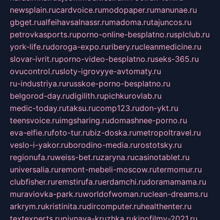
newsplain.ru
cardvoice.ru
modopaper.ru
manunae.ru
gbget.ru
alfeihavsalnassr.ru
madoma.ru
tajuncos.ru
petrovkasports.ru
porno-online-besplatno.ru
splclub.ru
york-life.ru
doroga-expo.ru
ribery.ru
cleanmedicine.ru
slovar-ivrit.ru
porno-video-besplatno.ru
seks-365.ru
ovucontrol.ru
sloty-igrovyye-avtomaty.ru
ru-industriya.ru
russkoe-porno-besplatno.ru
belgorod-day.ru
digilith.ru
pichkurovlab.ru
medic-today.ru
taksu.ru
comp123.ru
don-ykt.ru
teensvoice.ru
imgsharing.ru
domashnee-porno.ru
eva-elfie.ru
foto-tur.ru
biz-doska.ru
metropoltravel.ru
veslo-i-yakor.ru
borodino-media.ru
rostotsky.ru
regionufa.ru
weiss-bet.ru
zaryna.ru
casinotablet.ru
universalia.ru
remont-mebeli-moscow.ru
termomur.ru
clubfisher.ru
remstirufa.ru
erdamchi.ru
doramamama.ru
muraviovka-park.ru
worldofwoman.ru
clean-dreams.ru
arkrym.ru
kristinita.ru
dircomputer.ru
healthenter.ru
textexperts.ru
pivnaya-kruzhka.ru
kinofilmy-2021.ru