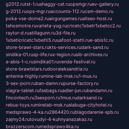
g2012.ru
tst-1.ru
shaggy-cat.ru
opsmgr.ru
ev-gallery.ru
g-2012.ru
ops-mgr.ru
accounts-112.ru
csm-demo.ru
poka-vse-doma2.ru
airgungames.ru
allseo-host.ru
tehosmotre.ru
varieta-yug.ru
cricetc1xbetr1xbetcc2.ru
raytor-d.ru
atillagunn.ru
3d-file.ru
1xbeticricetc1xbetti5.ru
uafoot-statti.ru
e-abis1c.ru
store-brawl-stars.ru
kts-services.ru
dark-sand.ru
sindika-01.ru
sp-life.ru
x-legion.ru
sib-archives.ru
e-abis-1-c.ru
sindika01.ru
venda-festival.ru
store-brawlstars.ru
dooraleksandria.ru
antenna-highly.ru
mine-lab-msk.ru
1-mus.ru
3-sex-porn.ru
ban-damn.ru
purse-factory.ru
viagra-tablet.ru
fasbags.ru
adler-jun.ru
bandamn.ru
fincontech.ru
3sexporn.ru
1mus.ru
darksand.ru
rebus-toys.ru
minelab-msk.ru
alabuga-cityhotel.ru
medsprawo-4-ka.ru
2864420.ru
blagodarenie-spb.ru
zajmy24.ru
tovudyi-4-kuhnyanazakaz.ru
brazzerscom.ru
medsprawo4ka.ru