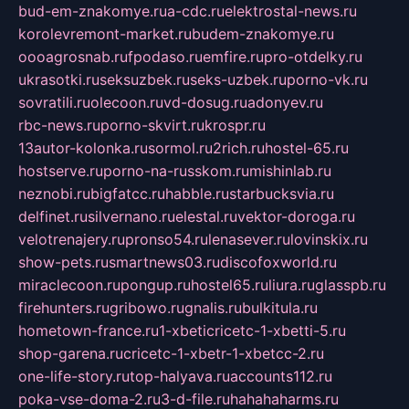
bud-em-znakomye.ru
a-cdc.ru
elektrostal-news.ru
korolevremont-market.ru
budem-znakomye.ru
oooagrosnab.ru
fpodaso.ru
emfire.ru
pro-otdelky.ru
ukrasotki.ru
seksuzbek.ru
seks-uzbek.ru
porno-vk.ru
sovratili.ru
olecoon.ru
vd-dosug.ru
adonyev.ru
rbc-news.ru
porno-skvirt.ru
krospr.ru
13autor-kolonka.ru
sormol.ru
2rich.ru
hostel-65.ru
hostserve.ru
porno-na-russkom.ru
mishinlab.ru
neznobi.ru
bigfatcc.ru
habble.ru
starbucksvia.ru
delfinet.ru
silvernano.ru
elestal.ru
vektor-doroga.ru
velotrenajery.ru
pronso54.ru
lenasever.ru
lovinskix.ru
show-pets.ru
smartnews03.ru
discofoxworld.ru
miraclecoon.ru
pongup.ru
hostel65.ru
liura.ru
glasspb.ru
firehunters.ru
gribowo.ru
gnalis.ru
bulkitula.ru
hometown-france.ru
1-xbeticricetc-1-xbetti-5.ru
shop-garena.ru
cricetc-1-xbetr-1-xbetcc-2.ru
one-life-story.ru
top-halyava.ru
accounts112.ru
poka-vse-doma-2.ru
3-d-file.ru
hahahaharms.ru