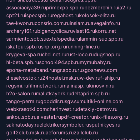
associaciya39.ru
primexpo.spb.ru
bezmorchin.ru
ia2.ru
cpt21.ru
ispecspb.ru
regahost.ru
kolosok-elita.ru
tae-kwon.ru
consrio.com.ru
insiam.ru
avegainfo.ru
archery161.ru
bigencyclica.ru
vlast16.ru
korru.net
sarmiento.spb.su
extelopedia.ru
lammin-suo.spb.ru
iskatour.spb.ru
snpi.org.ru
running-line.ru
krygeva-spa.ru
chel.net.ru
rust-loco.ru
dugshop.ru
hl-beta.spb.ru
school494.spb.ru
mymubaby.ru
epoha-metalband.ru
ngr.spb.ru
rusgosnews.com
dieselvostok.ru
24hostel.msk.ru
w-dev.ru
f-ship.ru
regsmi.ru
filmnetwork.ru
malinasp.ru
kinosvin.ru
h2o-salon.ru
malutkayork.ru
deltaprim.spb.ru
tango-perm.ru
gooddir.ru
sgv.su
multiki-online.com
webkrasotki.com
cherinvest.ru
detskiy-ostrov.ru
ankou.spb.ru
alvesta1.ru
pdf-creator.ru
nix-files.org.ru
sakhatoday.ru
elektrikersymboler.ru
sputnikyes.ru
golf2club.msk.ru
aeforums.ru
zallclub.ru