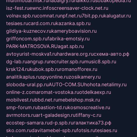
multimodal.msk.ru
habaigry.ru
haikko.ru
sobakopedia.ru
isz-fest.ru
ewnc.info
screensaver-clock.net.ru
volnav.spb.ru
comnat.ru
npf.net.ru
7bit.pp.ru
kalugatur.ru
tesiaes.ru
card.com.ru
kazanka.spb.ru
gildiya-kuznecov.ru
kameryboavision.ru
griffoncom.spb.ru
fabrika-emotsiy.ru
PARK-MATROSOVA.RU
agat.spb.ru
avtoyurist-moskva1.ru
hardware.org.ru
схема-авто.рф
dg-lab.ru
angrup.ru
recruiter.spb.ru
music8.spb.ru
krsk124.ru
kubok.spb.ru
romanofforex.ru
analitikaplus.ru
spyonline.ru
zosikamery.ru
sloboda-ural.pp.ru
AUTO-COM.SU
hohota.net
alimy.ru
online-z.com
aromat-vostoka.ru
otdelkaexp.ru
mobilvest.ru
bbd.net.ru
mebelshop.msk.ru
smp-forum.ru
bastion-td.ru
kosmoscreative.ru
avrmotors.ru
art-galadesign.ru
tiffany-c.ru
ecostep-samara.ru
d-p.spb.ru
галактика73.рф
sko.com.ru
davitamebel-spb.ru
fotsis.ru
tesiaes.ru