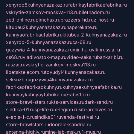
xehyroo5kuhnyanazakaz.ru
fabrikayfabrikaefabrika.ru
vskrytie-zamkov-moskva-113.ru
biletnadom.ru
zed-online.ru
pimchax.ru
brazzers-hd.ru
z-host.ru
kitubeu2kuhnyanazakaz.ru
naperekate.ru
kuhnyaofabrikaufabrik.ru
kitubeu-2-kuhnyanazakaz.ru
xehyroo-5-kuhnyanazakaz.ru
cs-68.ru
guzywia-4-kuhnyanazakaz.ru
mir-tk.ru
vlknrussia.ru
cs68.ru
vladivostok-map.ru
video-seks.ru
bankaribi.ru
raszar.ru
vskrytie-zamkov-moskva113.ru
lipetsktelecom.ru
tovudyi4kuhnyanazakaz.ru
seksuzb.ru
guzywia4kuhnyanazakaz.ru
fabrikaofabrikaokuhny.ru
kuhnyaekuhnyaafabrika.ru
kuhnyaykuhnyayfabrika.ru
e-abis1c.ru
store-brawl-stars.ru
kts-services.ru
dark-sand.ru
sindika-01.ru
sp-life.ru
x-legion.ru
sib-archives.ru
e-abis-1-c.ru
sindika01.ru
venda-festival.ru
store-brawlstars.ru
dooraleksandria.ru
antenna-highly.ru
mine-lab-msk.ru
1-mus.ru