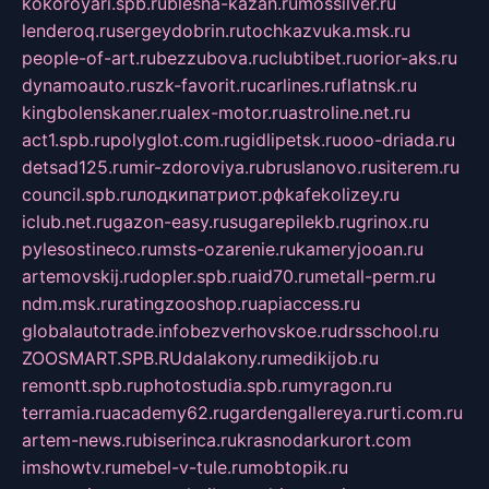
kokoroyari.spb.ru
blesna-kazan.ru
mossilver.ru
lenderoq.ru
sergeydobrin.ru
tochkazvuka.msk.ru
people-of-art.ru
bezzubova.ru
clubtibet.ru
orior-aks.ru
dynamoauto.ru
szk-favorit.ru
carlines.ru
flatnsk.ru
kingbolenskaner.ru
alex-motor.ru
astroline.net.ru
act1.spb.ru
polyglot.com.ru
gidlipetsk.ru
ooo-driada.ru
detsad125.ru
mir-zdoroviya.ru
bruslanovo.ru
siterem.ru
council.spb.ru
лодкипатриот.рф
kafekolizey.ru
iclub.net.ru
gazon-easy.ru
sugarepilekb.ru
grinox.ru
pylesostineco.ru
msts-ozarenie.ru
kameryjooan.ru
artemovskij.ru
dopler.spb.ru
aid70.ru
metall-perm.ru
ndm.msk.ru
ratingzooshop.ru
apiaccess.ru
globalautotrade.info
bezverhovskoe.ru
drsschool.ru
ZOOSMART.SPB.RU
dalakony.ru
medikijob.ru
remontt.spb.ru
photostudia.spb.ru
myragon.ru
terramia.ru
academy62.ru
gardengallereya.ru
rti.com.ru
artem-news.ru
biserinca.ru
krasnodarkurort.com
imshowtv.ru
mebel-v-tule.ru
mobtopik.ru