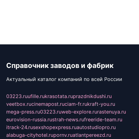
Справочник заводов и фабрик
Актуальный каталог компаний по всей России
03223.ru
ufille.ru
krasotata.ru
prazdnikdushi.ru
veetbox.ru
cinemapost.ru
ciam-fr.ru
kraft-you.ru
mega-press.ru
03223.ru
web-explore.ru
rastenuya.ru
eurovision-russia.ru
strah-news.ru
freeride-team.ru
itrack-24.ru
sexshopexpress.ru
autostudiopro.ru
alabuga-cityhotel.ru
pornv.ru
atlantpereezd.ru