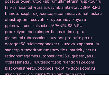
pcsecurity.net.ru
tool-sib.ru
multimetrunit.ru
sp-tour.ru
fan-cs.ru
santeh-russia.ru
symbian9.net.ru
DSHAIR.RU
tmmotors.spb.ru
xjocuricopii.com
musavtomat.msk.ru
obustrojdom.ru
sovetcik.ru
ybaranovskaya.ru
ppknews.ru
cult-alshei.ru
JAPANRUSSIA.RU
proekciyamebel.ru
imper-finans.ru
rim.org.ru
glamourai.ru
brassminus.ru
zabor-pro.ru
ftn.pp.ru
dorogoe58.ru
laimengpacker.ru
kuzova-zapchasti.ru
sageerp.ru
taxodrom.ru
dsrazvitie.ru
hardcity.net.ru
ratinghomegames.ru
topservice25.ru
gubernyan.ru
gtglasslined.ru
ii4.ru
tssport.spb.ru
andorra24.com
blackwallstreet.ru
oboimos.ru
optim-doors.com.ru
ikuch.ru
nycr.org.ru
npa21.ru
vremya-ch.spb.ru
desert000.ru
ivtorgi.ru
ifiori.ru
catalog-statei.ru
dcv.org.ru
spetsmaster174.ru
ipkameryhiseeu.ru
dum26.ru
ruspol.spb.ru
fr-opendp.ru
kam-solnyshko.ru
cheyenne-arapaho.ru
sevzapmetal.spb.ru
ted-lapidus.spb.ru
parasite-eliminator.ru