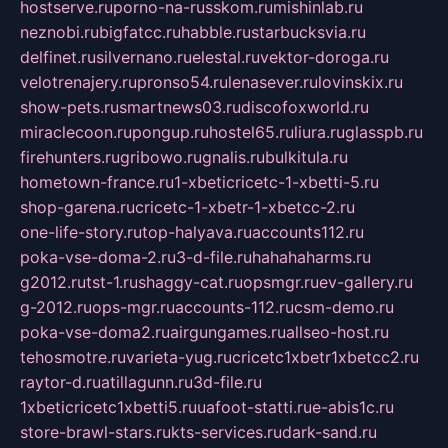
hostserve.ru
porno-na-russkom.ru
mishinlab.ru
neznobi.ru
bigfatcc.ru
habble.ru
starbucksvia.ru
delfinet.ru
silvernano.ru
elestal.ru
vektor-doroga.ru
velotrenajery.ru
pronso54.ru
lenasever.ru
lovinskix.ru
show-pets.ru
smartnews03.ru
discofoxworld.ru
miraclecoon.ru
pongup.ru
hostel65.ru
liura.ru
glasspb.ru
firehunters.ru
gribowo.ru
gnalis.ru
bulkitula.ru
hometown-france.ru
1-xbeticricetc-1-xbetti-5.ru
shop-garena.ru
cricetc-1-xbetr-1-xbetcc-2.ru
one-life-story.ru
top-halyava.ru
accounts112.ru
poka-vse-doma-2.ru
3-d-file.ru
hahahaharms.ru
g2012.ru
tst-1.ru
shaggy-cat.ru
opsmgr.ru
ev-gallery.ru
g-2012.ru
ops-mgr.ru
accounts-112.ru
csm-demo.ru
poka-vse-doma2.ru
airgungames.ru
allseo-host.ru
tehosmotre.ru
varieta-yug.ru
cricetc1xbetr1xbetcc2.ru
raytor-d.ru
atillagunn.ru
3d-file.ru
1xbeticricetc1xbetti5.ru
uafoot-statti.ru
e-abis1c.ru
store-brawl-stars.ru
kts-services.ru
dark-sand.ru