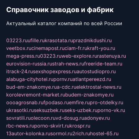
Справочник заводов и фабрик
Актуальный каталог компаний по всей России
03223.ru
ufille.ru
krasotata.ru
prazdnikdushi.ru
veetbox.ru
cinemapost.ru
ciam-fr.ru
kraft-you.ru
mega-press.ru
03223.ru
web-explore.ru
rastenuya.ru
eurovision-russia.ru
strah-news.ru
freeride-team.ru
itrack-24.ru
sexshopexpress.ru
autostudiopro.ru
alabuga-cityhotel.ru
pornv.ru
atlantpereezd.ru
bud-em-znakomye.ru
a-cdc.ru
elektrostal-news.ru
korolevremont-market.ru
budem-znakomye.ru
oooagrosnab.ru
fpodaso.ru
emfire.ru
pro-otdelky.ru
ukrasotki.ru
seksuzbek.ru
seks-uzbek.ru
porno-vk.ru
sovratili.ru
olecoon.ru
vd-dosug.ru
adonyev.ru
rbc-news.ru
porno-skvirt.ru
krospr.ru
13autor-kolonka.ru
sormol.ru
2rich.ru
hostel-65.ru