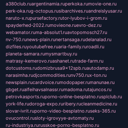
a380club.ru
argentinamia.ru
perkoka.ru
movie-one.ru
perk-oka.ru
g-octopus.ru
sibarchives.ru
andreislyusar.ru
naruto-x.ru
pursefactory.ru
tor-lyubov-i-grom.ru
spayderhed-2022.ru
movieone.ru
evro-dez.ru
webamator.ru
ma-absolut1.ru
avtopomosch27.ru
nv-750.ru
news-plain.ru
nertansaga.ru
delanalad.ru
dizfiles.ru
youtubefree.ru
aria-family.ru
roadli.ru
planeta-samara.ru
mysmartbuy.ru
matrasy-kemerovo.ru
ashanet.ru
trade-farm.ru
dotcustoms.ru
domizbrusa9x12spb.ru
autodamp.ru
narasimha.ru
djcommodities.ru
nv750.ru
x-ton.ru
newsplain.ru
cardvoice.ru
modopaper.ru
manunae.ru
gbget.ru
alfeihavsalnassr.ru
madoma.ru
tajuncos.ru
petrovkasports.ru
porno-online-besplatno.ru
splclub.ru
york-life.ru
doroga-expo.ru
ribery.ru
cleanmedicine.ru
slovar-ivrit.ru
porno-video-besplatno.ru
seks-365.ru
ovucontrol.ru
sloty-igrovyye-avtomaty.ru
ru-industriya.ru
russkoe-porno-besplatno.ru