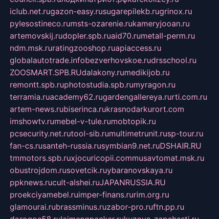
iclub.net.ru
gazon-easy.ru
sugarepilekb.ru
grinox.ru
pylesostineco.ru
msts-ozarenie.ru
kameryjooan.ru
artemovskij.ru
dopler.spb.ru
aid70.ru
metall-perm.ru
ndm.msk.ru
ratingzooshop.ru
apiaccess.ru
globalautotrade.info
bezverhovskoe.ru
drsschool.ru
ZOOSMART.SPB.RU
dalakony.ru
medikijob.ru
remontt.spb.ru
photostudia.spb.ru
myragon.ru
terramia.ru
academy62.ru
gardengallereya.ru
rti.com.ru
artem-news.ru
biserinca.ru
krasnodarkurort.com
imshowtv.ru
mebel-v-tule.ru
mobtopik.ru
pcsecurity.net.ru
tool-sib.ru
multimetrunit.ru
sp-tour.ru
fan-cs.ru
santeh-russia.ru
symbian9.net.ru
DSHAIR.RU
tmmotors.spb.ru
xjocuricopii.com
musavtomat.msk.ru
obustrojdom.ru
sovetcik.ru
ybaranovskaya.ru
ppknews.ru
cult-alshei.ru
JAPANRUSSIA.RU
proekciyamebel.ru
imper-finans.ru
rim.org.ru
glamourai.ru
brassminus.ru
zabor-pro.ru
ftn.pp.ru
dorogoe58.ru
laimengpacker.ru
kuzova-zapchasti.ru