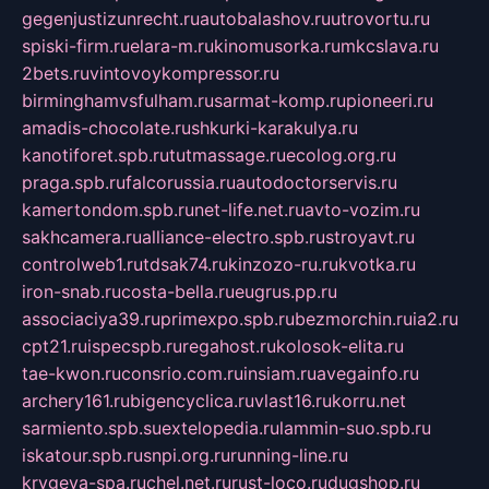
gegenjustizunrecht.ru
autobalashov.ru
utrovortu.ru
spiski-firm.ru
elara-m.ru
kinomusorka.ru
mkcslava.ru
2bets.ru
vintovoykompressor.ru
birminghamvsfulham.ru
sarmat-komp.ru
pioneeri.ru
amadis-chocolate.ru
shkurki-karakulya.ru
kanotiforet.spb.ru
tutmassage.ru
ecolog.org.ru
praga.spb.ru
falcorussia.ru
autodoctorservis.ru
kamertondom.spb.ru
net-life.net.ru
avto-vozim.ru
sakhcamera.ru
alliance-electro.spb.ru
stroyavt.ru
controlweb1.ru
tdsak74.ru
kinzozo-ru.ru
kvotka.ru
iron-snab.ru
costa-bella.ru
eugrus.pp.ru
associaciya39.ru
primexpo.spb.ru
bezmorchin.ru
ia2.ru
cpt21.ru
ispecspb.ru
regahost.ru
kolosok-elita.ru
tae-kwon.ru
consrio.com.ru
insiam.ru
avegainfo.ru
archery161.ru
bigencyclica.ru
vlast16.ru
korru.net
sarmiento.spb.su
extelopedia.ru
lammin-suo.spb.ru
iskatour.spb.ru
snpi.org.ru
running-line.ru
krygeva-spa.ru
chel.net.ru
rust-loco.ru
dugshop.ru