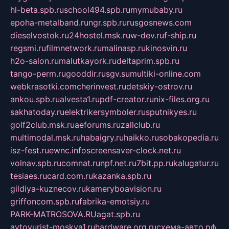
hl-beta.spb.ru
school494.spb.ru
mymubaby.ru
epoha-metalband.ru
ngr.spb.ru
rusgosnews.com
dieselvostok.ru
24hostel.msk.ru
w-dev.ru
f-ship.ru
regsmi.ru
filmnetwork.ru
malinasp.ru
kinosvin.ru
h2o-salon.ru
malutkayork.ru
deltaprim.spb.ru
tango-perm.ru
gooddir.ru
sgv.su
multiki-online.com
webkrasotki.com
cherinvest.ru
detskiy-ostrov.ru
ankou.spb.ru
alvesta1.ru
pdf-creator.ru
nix-files.org.ru
sakhatoday.ru
elektrikersymboler.ru
sputnikyes.ru
golf2club.msk.ru
aeforums.ru
zallclub.ru
multimodal.msk.ru
habaigry.ru
haikko.ru
sobakopedia.ru
isz-fest.ru
ewnc.info
screensaver-clock.net.ru
volnav.spb.ru
comnat.ru
npf.net.ru
7bit.pp.ru
kalugatur.ru
tesiaes.ru
card.com.ru
kazanka.spb.ru
gildiya-kuznecov.ru
kameryboavision.ru
griffoncom.spb.ru
fabrika-emotsiy.ru
PARK-MATROSOVA.RU
agat.spb.ru
avtoyurist-moskva1.ru
hardware.org.ru
схема-авто.рф