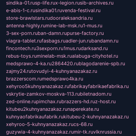
sindika-01.ru
sp-life.ru
x-legion.ru
sib-archives.ru
e-abis-1-c.ru
sindika01.ru
venda-festival.ru
store-brawlstars.ru
dooraleksandria.ru
antenna-highly.ru
mine-lab-msk.ru
1-mus.ru
3-sex-porn.ru
ban-damn.ru
purse-factory.ru
viagra-tablet.ru
fasbags.ru
adler-jun.ru
bandamn.ru
fincontech.ru
3sexporn.ru
1mus.ru
darksand.ru
rebus-toys.ru
minelab-msk.ru
alabuga-cityhotel.ru
medsprawo-4-ka.ru
2864420.ru
blagodarenie-spb.ru
zajmy24.ru
tovudyi-4-kuhnyanazakaz.ru
brazzerscom.ru
medsprawo4ka.ru
xehyroo5kuhnyanazakaz.ru
fabrikayfabrikaefabrika.ru
vskrytie-zamkov-moskva-113.ru
biletnadom.ru
zed-online.ru
pimchax.ru
brazzers-hd.ru
z-host.ru
kitubeu2kuhnyanazakaz.ru
naperekate.ru
kuhnyaofabrikaufabrik.ru
kitubeu-2-kuhnyanazakaz.ru
xehyroo-5-kuhnyanazakaz.ru
cs-68.ru
guzywia-4-kuhnyanazakaz.ru
mir-tk.ru
vlknrussia.ru