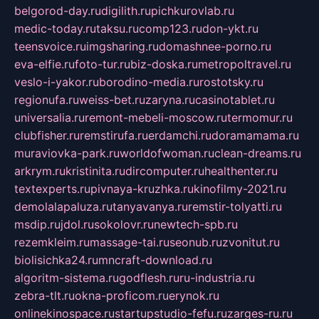
belgorod-day.ru
digilith.ru
pichkurovlab.ru
medic-today.ru
taksu.ru
comp123.ru
don-ykt.ru
teensvoice.ru
imgsharing.ru
domashnee-porno.ru
eva-elfie.ru
foto-tur.ru
biz-doska.ru
metropoltravel.ru
veslo-i-yakor.ru
borodino-media.ru
rostotsky.ru
regionufa.ru
weiss-bet.ru
zaryna.ru
casinotablet.ru
universalia.ru
remont-mebeli-moscow.ru
termomur.ru
clubfisher.ru
remstirufa.ru
erdamchi.ru
doramamama.ru
muraviovka-park.ru
worldofwoman.ru
clean-dreams.ru
arkrym.ru
kristinita.ru
dircomputer.ru
healthenter.ru
textexperts.ru
pivnaya-kruzhka.ru
kinofilmy-2021.ru
demolalapaluza.ru
tanyavanya.ru
remstir-tolyatti.ru
msdip.ru
jdol.ru
sokolovr.ru
newtech-spb.ru
rezemkleim.ru
massage-tai.ru
seonub.ru
zvonitut.ru
biolisichka24.ru
mncraft-download.ru
algoritm-sistema.ru
godflesh.ru
ru-industria.ru
zebra-tlt.ru
okna-proficom.ru
erynok.ru
onlinekinospace.ru
startupstudio-fefu.ru
zarges-ru.ru