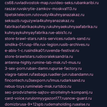
cs68.ru
vladivostok-map.ru
video-seks.ru
bankaribi.ru
raszar.ru
vskrytie-zamkov-moskva113.ru
lipetsktelecom.ru
tovudyi4kuhnyanazakaz.ru
seksuzb.ru
guzywia4kuhnyanazakaz.ru
fabrikaofabrikaokuhny.ru
kuhnyaekuhnyaafabrika.ru
kuhnyaykuhnyayfabrika.ru
e-abis1c.ru
store-brawl-stars.ru
kts-services.ru
dark-sand.ru
sindika-01.ru
sp-life.ru
x-legion.ru
sib-archives.ru
e-abis-1-c.ru
sindika01.ru
venda-festival.ru
store-brawlstars.ru
dooraleksandria.ru
antenna-highly.ru
mine-lab-msk.ru
1-mus.ru
3-sex-porn.ru
ban-damn.ru
purse-factory.ru
viagra-tablet.ru
fasbags.ru
adler-jun.ru
bandamn.ru
fincontech.ru
3sexporn.ru
1mus.ru
darksand.ru
rebus-toys.ru
minelab-msk.ru
rtdco.ru
seo-prodvizhenie-sajtov-stroitelnyh-kompanij.ru
card-voice.ru
rulonnyygazon177.ru
snow-guard.ru
domizbrusa-9x12spb.ru
demaholding.ru
aalse.ru