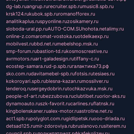
dg-lab.ru
angrup.ru
recruiter.spb.ru
music8.spb.ru
krsk124.ru
kubok.spb.ru
romanofforex.ru
analitikaplus.ru
spyonline.ru
zosikamery.ru
sloboda-ural.pp.ru
AUTO-COM.SU
hohota.net
alimy.ru
online-z.com
aromat-vostoka.ru
otdelkaexp.ru
mobilvest.ru
bbd.net.ru
mebelshop.msk.ru
smp-forum.ru
bastion-td.ru
kosmoscreative.ru
avrmotors.ru
art-galadesign.ru
tiffany-c.ru
ecostep-samara.ru
d-p.spb.ru
галактика73.рф
sko.com.ru
davitamebel-spb.ru
fotsis.ru
tesiaes.ru
kokoroyari.spb.ru
blesna-kazan.ru
mossilver.ru
lenderoq.ru
sergeydobrin.ru
tochkazvuka.msk.ru
people-of-art.ru
bezzubova.ru
clubtibet.ru
orior-aks.ru
dynamoauto.ru
szk-favorit.ru
carlines.ru
flatnsk.ru
kingbolenskaner.ru
alex-motor.ru
astroline.net.ru
act1.spb.ru
polyglot.com.ru
gidlipetsk.ru
ooo-driada.ru
detsad125.ru
mir-zdoroviya.ru
bruslanovo.ru
siterem.ru
council.spb.ru
лодкипатриот.рф
kafekolizey.ru