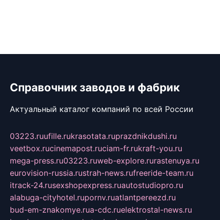
Справочник заводов и фабрик
Актуальный каталог компаний по всей России
03223.ru
ufille.ru
krasotata.ru
prazdnikdushi.ru
veetbox.ru
cinemapost.ru
ciam-fr.ru
kraft-you.ru
mega-press.ru
03223.ru
web-explore.ru
rastenuya.ru
eurovision-russia.ru
strah-news.ru
freeride-team.ru
itrack-24.ru
sexshopexpress.ru
autostudiopro.ru
alabuga-cityhotel.ru
pornv.ru
atlantpereezd.ru
bud-em-znakomye.ru
a-cdc.ru
elektrostal-news.ru