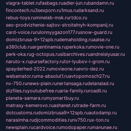
viagra-tablet.ru
fasbags.ru
adler-jun.ru
bandamn.ru
fincontech.ru
3sexporn.ru
1mus.ru
darksand.ru
rebus-toys.ru
minelab-msk.ru
rtdco.ru
seo-prodvizhenie-sajtov-stroitelnyh-kompanij.ru
card-voice.ru
rulonnyygazon177.ru
snow-guard.ru
domizbrusa-9x12spb.ru
demaholding.ru
aalse.ru
a380club.ru
argentinamia.ru
perkoka.ru
movie-one.ru
perk-oka.ru
g-octopus.ru
sibarchives.ru
andreislyusar.ru
naruto-x.ru
pursefactory.ru
tor-lyubov-i-grom.ru
spayderhed-2022.ru
movieone.ru
evro-dez.ru
webamator.ru
ma-absolut1.ru
avtopomosch27.ru
nv-750.ru
news-plain.ru
nertansaga.ru
delanalad.ru
dizfiles.ru
youtubefree.ru
aria-family.ru
roadli.ru
planeta-samara.ru
mysmartbuy.ru
matrasy-kemerovo.ru
ashanet.ru
trade-farm.ru
dotcustoms.ru
domizbrusa9x12spb.ru
autodamp.ru
narasimha.ru
djcommodities.ru
nv750.ru
x-ton.ru
newsplain.ru
cardvoice.ru
modopaper.ru
manunae.ru