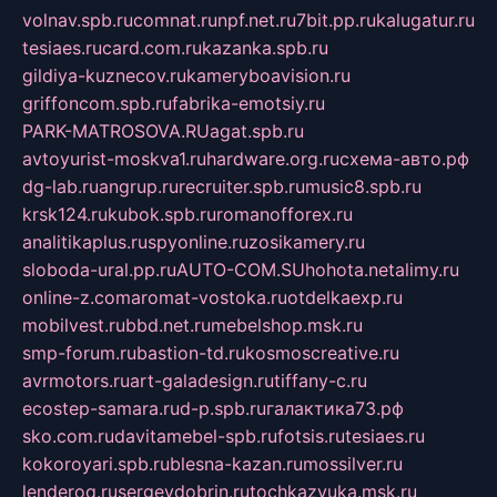
volnav.spb.ru
comnat.ru
npf.net.ru
7bit.pp.ru
kalugatur.ru
tesiaes.ru
card.com.ru
kazanka.spb.ru
gildiya-kuznecov.ru
kameryboavision.ru
griffoncom.spb.ru
fabrika-emotsiy.ru
PARK-MATROSOVA.RU
agat.spb.ru
avtoyurist-moskva1.ru
hardware.org.ru
схема-авто.рф
dg-lab.ru
angrup.ru
recruiter.spb.ru
music8.spb.ru
krsk124.ru
kubok.spb.ru
romanofforex.ru
analitikaplus.ru
spyonline.ru
zosikamery.ru
sloboda-ural.pp.ru
AUTO-COM.SU
hohota.net
alimy.ru
online-z.com
aromat-vostoka.ru
otdelkaexp.ru
mobilvest.ru
bbd.net.ru
mebelshop.msk.ru
smp-forum.ru
bastion-td.ru
kosmoscreative.ru
avrmotors.ru
art-galadesign.ru
tiffany-c.ru
ecostep-samara.ru
d-p.spb.ru
галактика73.рф
sko.com.ru
davitamebel-spb.ru
fotsis.ru
tesiaes.ru
kokoroyari.spb.ru
blesna-kazan.ru
mossilver.ru
lenderoq.ru
sergeydobrin.ru
tochkazvuka.msk.ru