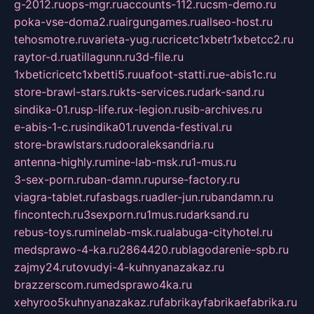
g-2012.ru
ops-mgr.ru
accounts-112.ru
csm-demo.ru
poka-vse-doma2.ru
airgungames.ru
allseo-host.ru
tehosmotre.ru
varieta-yug.ru
cricetc1xbetr1xbetcc2.ru
raytor-d.ru
atillagunn.ru
3d-file.ru
1xbeticricetc1xbetti5.ru
uafoot-statti.ru
e-abis1c.ru
store-brawl-stars.ru
kts-services.ru
dark-sand.ru
sindika-01.ru
sp-life.ru
x-legion.ru
sib-archives.ru
e-abis-1-c.ru
sindika01.ru
venda-festival.ru
store-brawlstars.ru
dooraleksandria.ru
antenna-highly.ru
mine-lab-msk.ru
1-mus.ru
3-sex-porn.ru
ban-damn.ru
purse-factory.ru
viagra-tablet.ru
fasbags.ru
adler-jun.ru
bandamn.ru
fincontech.ru
3sexporn.ru
1mus.ru
darksand.ru
rebus-toys.ru
minelab-msk.ru
alabuga-cityhotel.ru
medsprawo-4-ka.ru
2864420.ru
blagodarenie-spb.ru
zajmy24.ru
tovudyi-4-kuhnyanazakaz.ru
brazzerscom.ru
medsprawo4ka.ru
xehyroo5kuhnyanazakaz.ru
fabrikayfabrikaefabrika.ru