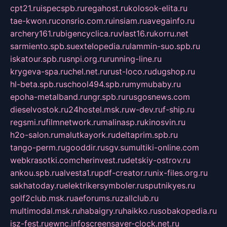
cpt21.ru
ispecspb.ru
regahost.ru
kolosok-elita.ru
tae-kwon.ru
consrio.com.ru
insiam.ru
avegainfo.ru
archery161.ru
bigencyclica.ru
vlast16.ru
korru.net
sarmiento.spb.su
extelopedia.ru
lammin-suo.spb.ru
iskatour.spb.ru
snpi.org.ru
running-line.ru
krygeva-spa.ru
chel.net.ru
rust-loco.ru
dugshop.ru
hl-beta.spb.ru
school494.spb.ru
mymubaby.ru
epoha-metalband.ru
ngr.spb.ru
rusgosnews.com
dieselvostok.ru
24hostel.msk.ru
w-dev.ru
f-ship.ru
regsmi.ru
filmnetwork.ru
malinasp.ru
kinosvin.ru
h2o-salon.ru
malutkayork.ru
deltaprim.spb.ru
tango-perm.ru
gooddir.ru
sgv.su
multiki-online.com
webkrasotki.com
cherinvest.ru
detskiy-ostrov.ru
ankou.spb.ru
alvesta1.ru
pdf-creator.ru
nix-files.org.ru
sakhatoday.ru
elektrikersymboler.ru
sputnikyes.ru
golf2club.msk.ru
aeforums.ru
zallclub.ru
multimodal.msk.ru
habaigry.ru
haikko.ru
sobakopedia.ru
isz-fest.ru
ewnc.info
screensaver-clock.net.ru