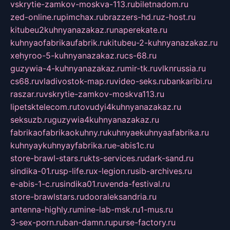
vskrytie-zamkov-moskva-113.ru
biletnadom.ru
zed-online.ru
pimchax.ru
brazzers-hd.ru
z-host.ru
kitubeu2kuhnyanazakaz.ru
naperekate.ru
kuhnyaofabrikaufabrik.ru
kitubeu-2-kuhnyanazakaz.ru
xehyroo-5-kuhnyanazakaz.ru
cs-68.ru
guzywia-4-kuhnyanazakaz.ru
mir-tk.ru
vlknrussia.ru
cs68.ru
vladivostok-map.ru
video-seks.ru
bankaribi.ru
raszar.ru
vskrytie-zamkov-moskva113.ru
lipetsktelecom.ru
tovudyi4kuhnyanazakaz.ru
seksuzb.ru
guzywia4kuhnyanazakaz.ru
fabrikaofabrikaokuhny.ru
kuhnyaekuhnyaafabrika.ru
kuhnyaykuhnyayfabrika.ru
e-abis1c.ru
store-brawl-stars.ru
kts-services.ru
dark-sand.ru
sindika-01.ru
sp-life.ru
x-legion.ru
sib-archives.ru
e-abis-1-c.ru
sindika01.ru
venda-festival.ru
store-brawlstars.ru
dooraleksandria.ru
antenna-highly.ru
mine-lab-msk.ru
1-mus.ru
3-sex-porn.ru
ban-damn.ru
purse-factory.ru