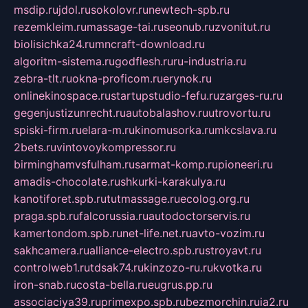
msdip.ru
jdol.ru
sokolovr.ru
newtech-spb.ru
rezemkleim.ru
massage-tai.ru
seonub.ru
zvonitut.ru
biolisichka24.ru
mncraft-download.ru
algoritm-sistema.ru
godflesh.ru
ru-industria.ru
zebra-tlt.ru
okna-proficom.ru
erynok.ru
onlinekinospace.ru
startupstudio-fefu.ru
zarges-ru.ru
gegenjustizunrecht.ru
autobalashov.ru
utrovortu.ru
spiski-firm.ru
elara-m.ru
kinomusorka.ru
mkcslava.ru
2bets.ru
vintovoykompressor.ru
birminghamvsfulham.ru
sarmat-komp.ru
pioneeri.ru
amadis-chocolate.ru
shkurki-karakulya.ru
kanotiforet.spb.ru
tutmassage.ru
ecolog.org.ru
praga.spb.ru
falcorussia.ru
autodoctorservis.ru
kamertondom.spb.ru
net-life.net.ru
avto-vozim.ru
sakhcamera.ru
alliance-electro.spb.ru
stroyavt.ru
controlweb1.ru
tdsak74.ru
kinzozo-ru.ru
kvotka.ru
iron-snab.ru
costa-bella.ru
eugrus.pp.ru
associaciya39.ru
primexpo.spb.ru
bezmorchin.ru
ia2.ru