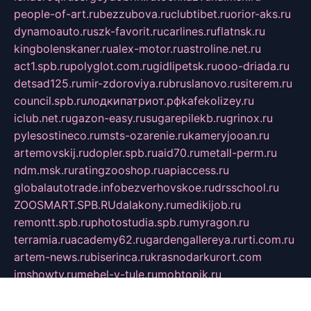
people-of-art.ru
bezzubova.ru
clubtibet.ru
orior-aks.ru
dynamoauto.ru
szk-favorit.ru
carlines.ru
flatnsk.ru
kingbolenskaner.ru
alex-motor.ru
astroline.net.ru
act1.spb.ru
polyglot.com.ru
gidlipetsk.ru
ooo-driada.ru
detsad125.ru
mir-zdoroviya.ru
bruslanovo.ru
siterem.ru
council.spb.ru
лодкипатриот.рф
kafekolizey.ru
iclub.net.ru
gazon-easy.ru
sugarepilekb.ru
grinox.ru
pylesostineco.ru
msts-ozarenie.ru
kameryjooan.ru
artemovskij.ru
dopler.spb.ru
aid70.ru
metall-perm.ru
ndm.msk.ru
ratingzooshop.ru
apiaccess.ru
globalautotrade.info
bezverhovskoe.ru
drsschool.ru
ZOOSMART.SPB.RU
dalakony.ru
medikijob.ru
remontt.spb.ru
photostudia.spb.ru
myragon.ru
terramia.ru
academy62.ru
gardengallereya.ru
rti.com.ru
artem-news.ru
biserinca.ru
krasnodarkurort.com
imshowtv.ru
mebel-v-tule.ru
mobtopik.ru
pcsecurity.net.ru
tool-sib.ru
multimetrunit.ru
sp-tour.ru
fan-cs.ru
santeh-russia.ru
symbian9.net.ru
DSHAIR.RU