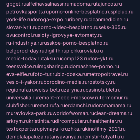
gbget.ru
alfeihavsalnassr.ru
madoma.ru
tajuncos.ru
petrovkasports.ru
porno-online-besplatno.ru
splclub.ru
york-life.ru
doroga-expo.ru
ribery.ru
cleanmedicine.ru
slovar-ivrit.ru
porno-video-besplatno.ru
seks-365.ru
ovucontrol.ru
sloty-igrovyye-avtomaty.ru
ru-industriya.ru
russkoe-porno-besplatno.ru
belgorod-day.ru
digilith.ru
pichkurovlab.ru
medic-today.ru
taksu.ru
comp123.ru
don-ykt.ru
teensvoice.ru
imgsharing.ru
domashnee-porno.ru
eva-elfie.ru
foto-tur.ru
biz-doska.ru
metropoltravel.ru
veslo-i-yakor.ru
borodino-media.ru
rostotsky.ru
regionufa.ru
weiss-bet.ru
zaryna.ru
casinotablet.ru
universalia.ru
remont-mebeli-moscow.ru
termomur.ru
clubfisher.ru
remstirufa.ru
erdamchi.ru
doramamama.ru
muraviovka-park.ru
worldofwoman.ru
clean-dreams.ru
arkrym.ru
kristinita.ru
dircomputer.ru
healthenter.ru
textexperts.ru
pivnaya-kruzhka.ru
kinofilmy-2021.ru
demolalapaluza.ru
tanyavanya.ru
remstir-tolyatti.ru