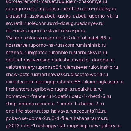
korolevremont-market.ru
budem-znakomye.ru
oooagrosnab.ru
fpodaso.ru
emfire.ru
pro-otdelky.ru
ukrasotki.ru
seksuzbek.ru
seks-uzbek.ru
porno-vk.ru
sovratili.ru
olecoon.ru
vd-dosug.ru
adonyev.ru
rbc-news.ru
porno-skvirt.ru
krospr.ru
13autor-kolonka.ru
sormol.ru
2rich.ru
hostel-65.ru
hostserve.ru
porno-na-russkom.ru
mishinlab.ru
neznobi.ru
bigfatcc.ru
habble.ru
starbucksvia.ru
delfinet.ru
silvernano.ru
elestal.ru
vektor-doroga.ru
velotrenajery.ru
pronso54.ru
lenasever.ru
lovinskix.ru
show-pets.ru
smartnews03.ru
discofoxworld.ru
miraclecoon.ru
pongup.ru
hostel65.ru
liura.ru
glasspb.ru
firehunters.ru
gribowo.ru
gnalis.ru
bulkitula.ru
hometown-france.ru
1-xbeticricetc-1-xbetti-5.ru
shop-garena.ru
cricetc-1-xbetr-1-xbetcc-2.ru
one-life-story.ru
top-halyava.ru
accounts112.ru
poka-vse-doma-2.ru
3-d-file.ru
hahahaharms.ru
g2012.ru
tst-1.ru
shaggy-cat.ru
opsmgr.ru
ev-gallery.ru