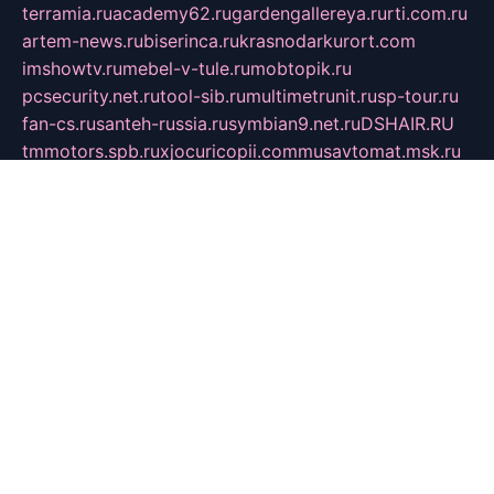
terramia.ru
academy62.ru
gardengallereya.ru
rti.com.ru
artem-news.ru
biserinca.ru
krasnodarkurort.com
imshowtv.ru
mebel-v-tule.ru
mobtopik.ru
pcsecurity.net.ru
tool-sib.ru
multimetrunit.ru
sp-tour.ru
fan-cs.ru
santeh-russia.ru
symbian9.net.ru
DSHAIR.RU
tmmotors.spb.ru
xjocuricopii.com
musavtomat.msk.ru
obustrojdom.ru
sovetcik.ru
ybaranovskaya.ru
ppknews.ru
cult-alshei.ru
JAPANRUSSIA.RU
proekciyamebel.ru
imper-finans.ru
rim.org.ru
glamourai.ru
brassminus.ru
zabor-pro.ru
ftn.pp.ru
dorogoe58.ru
laimengpacker.ru
kuzova-zapchasti.ru
sageerp.ru
taxodrom.ru
dsrazvitie.ru
hardcity.net.ru
ratinghomegames.ru
topservice25.ru
gubernyan.ru
gtglasslined.ru
ii4.ru
tssport.spb.ru
andorra24.com
blackwallstreet.ru
oboimos.ru
optim-doors.com.ru
ikuch.ru
nycr.org.ru
npa21.ru
vremya-ch.spb.ru
desert000.ru
ivtorgi.ru
ifiori.ru
catalog-statei.ru
dcv.org.ru
spetsmaster174.ru
ipkameryhiseeu.ru