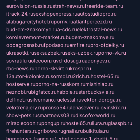
eurovision-russia.ru
strah-news.ru
freeride-team.ru
itrack-24.ru
sexshopexpress.ru
autostudiopro.ru
alabuga-cityhotel.ru
pornv.ru
atlantpereezd.ru
bud-em-znakomye.ru
a-cdc.ru
elektrostal-news.ru
korolevremont-market.ru
budem-znakomye.ru
oooagrosnab.ru
fpodaso.ru
emfire.ru
pro-otdelky.ru
ukrasotki.ru
seksuzbek.ru
seks-uzbek.ru
porno-vk.ru
sovratili.ru
olecoon.ru
vd-dosug.ru
adonyev.ru
rbc-news.ru
porno-skvirt.ru
krospr.ru
13autor-kolonka.ru
sormol.ru
2rich.ru
hostel-65.ru
hostserve.ru
porno-na-russkom.ru
mishinlab.ru
neznobi.ru
bigfatcc.ru
habble.ru
starbucksvia.ru
delfinet.ru
silvernano.ru
elestal.ru
vektor-doroga.ru
velotrenajery.ru
pronso54.ru
lenasever.ru
lovinskix.ru
show-pets.ru
smartnews03.ru
discofoxworld.ru
miraclecoon.ru
pongup.ru
hostel65.ru
liura.ru
glasspb.ru
firehunters.ru
gribowo.ru
gnalis.ru
bulkitula.ru
hometown-france.ru
1-xbeticricetc-1-xbetti-5.ru