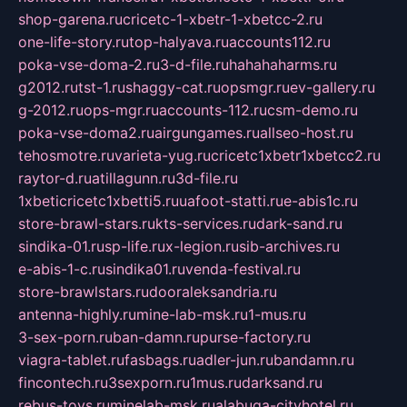
shop-garena.ru
cricetc-1-xbetr-1-xbetcc-2.ru
one-life-story.ru
top-halyava.ru
accounts112.ru
poka-vse-doma-2.ru
3-d-file.ru
hahahaharms.ru
g2012.ru
tst-1.ru
shaggy-cat.ru
opsmgr.ru
ev-gallery.ru
g-2012.ru
ops-mgr.ru
accounts-112.ru
csm-demo.ru
poka-vse-doma2.ru
airgungames.ru
allseo-host.ru
tehosmotre.ru
varieta-yug.ru
cricetc1xbetr1xbetcc2.ru
raytor-d.ru
atillagunn.ru
3d-file.ru
1xbeticricetc1xbetti5.ru
uafoot-statti.ru
e-abis1c.ru
store-brawl-stars.ru
kts-services.ru
dark-sand.ru
sindika-01.ru
sp-life.ru
x-legion.ru
sib-archives.ru
e-abis-1-c.ru
sindika01.ru
venda-festival.ru
store-brawlstars.ru
dooraleksandria.ru
antenna-highly.ru
mine-lab-msk.ru
1-mus.ru
3-sex-porn.ru
ban-damn.ru
purse-factory.ru
viagra-tablet.ru
fasbags.ru
adler-jun.ru
bandamn.ru
fincontech.ru
3sexporn.ru
1mus.ru
darksand.ru
rebus-toys.ru
minelab-msk.ru
alabuga-cityhotel.ru