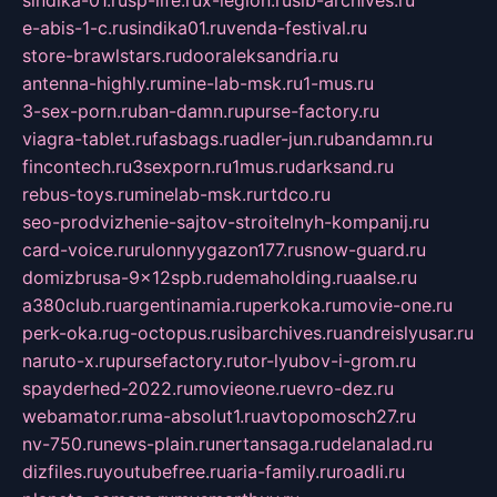
sindika-01.ru
sp-life.ru
x-legion.ru
sib-archives.ru
e-abis-1-c.ru
sindika01.ru
venda-festival.ru
store-brawlstars.ru
dooraleksandria.ru
antenna-highly.ru
mine-lab-msk.ru
1-mus.ru
3-sex-porn.ru
ban-damn.ru
purse-factory.ru
viagra-tablet.ru
fasbags.ru
adler-jun.ru
bandamn.ru
fincontech.ru
3sexporn.ru
1mus.ru
darksand.ru
rebus-toys.ru
minelab-msk.ru
rtdco.ru
seo-prodvizhenie-sajtov-stroitelnyh-kompanij.ru
card-voice.ru
rulonnyygazon177.ru
snow-guard.ru
domizbrusa-9x12spb.ru
demaholding.ru
aalse.ru
a380club.ru
argentinamia.ru
perkoka.ru
movie-one.ru
perk-oka.ru
g-octopus.ru
sibarchives.ru
andreislyusar.ru
naruto-x.ru
pursefactory.ru
tor-lyubov-i-grom.ru
spayderhed-2022.ru
movieone.ru
evro-dez.ru
webamator.ru
ma-absolut1.ru
avtopomosch27.ru
nv-750.ru
news-plain.ru
nertansaga.ru
delanalad.ru
dizfiles.ru
youtubefree.ru
aria-family.ru
roadli.ru