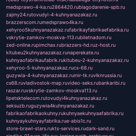
medsprawo-4-ka.ru
2864420.ru
blagodarenie-spb.ru
zajmy24.ru
tovudyi-4-kuhnyanazakaz.ru
brazzerscom.ru
medsprawo4ka.ru
xehyroo5kuhnyanazakaz.ru
fabrikayfabrikaefabrika.ru
vskrytie-zamkov-moskva-113.ru
biletnadom.ru
zed-online.ru
pimchax.ru
brazzers-hd.ru
z-host.ru
kitubeu2kuhnyanazakaz.ru
naperekate.ru
kuhnyaofabrikaufabrik.ru
kitubeu-2-kuhnyanazakaz.ru
xehyroo-5-kuhnyanazakaz.ru
cs-68.ru
guzywia-4-kuhnyanazakaz.ru
mir-tk.ru
vlknrussia.ru
cs68.ru
vladivostok-map.ru
video-seks.ru
bankaribi.ru
raszar.ru
vskrytie-zamkov-moskva113.ru
lipetsktelecom.ru
tovudyi4kuhnyanazakaz.ru
seksuzb.ru
guzywia4kuhnyanazakaz.ru
fabrikaofabrikaokuhny.ru
kuhnyaekuhnyaafabrika.ru
kuhnyaykuhnyayfabrika.ru
e-abis1c.ru
store-brawl-stars.ru
kts-services.ru
dark-sand.ru