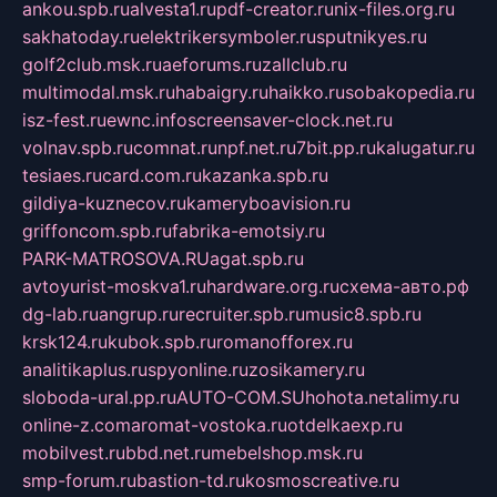
ankou.spb.ru
alvesta1.ru
pdf-creator.ru
nix-files.org.ru
sakhatoday.ru
elektrikersymboler.ru
sputnikyes.ru
golf2club.msk.ru
aeforums.ru
zallclub.ru
multimodal.msk.ru
habaigry.ru
haikko.ru
sobakopedia.ru
isz-fest.ru
ewnc.info
screensaver-clock.net.ru
volnav.spb.ru
comnat.ru
npf.net.ru
7bit.pp.ru
kalugatur.ru
tesiaes.ru
card.com.ru
kazanka.spb.ru
gildiya-kuznecov.ru
kameryboavision.ru
griffoncom.spb.ru
fabrika-emotsiy.ru
PARK-MATROSOVA.RU
agat.spb.ru
avtoyurist-moskva1.ru
hardware.org.ru
схема-авто.рф
dg-lab.ru
angrup.ru
recruiter.spb.ru
music8.spb.ru
krsk124.ru
kubok.spb.ru
romanofforex.ru
analitikaplus.ru
spyonline.ru
zosikamery.ru
sloboda-ural.pp.ru
AUTO-COM.SU
hohota.net
alimy.ru
online-z.com
aromat-vostoka.ru
otdelkaexp.ru
mobilvest.ru
bbd.net.ru
mebelshop.msk.ru
smp-forum.ru
bastion-td.ru
kosmoscreative.ru