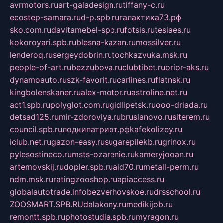
avrmotors.ru
art-galadesign.ru
tiffany-c.ru
ecostep-samara.ru
d-p.spb.ru
галактика73.рф
sko.com.ru
davitamebel-spb.ru
fotsis.ru
tesiaes.ru
kokoroyari.spb.ru
blesna-kazan.ru
mossilver.ru
lenderoq.ru
sergeydobrin.ru
tochkazvuka.msk.ru
people-of-art.ru
bezzubova.ru
clubtibet.ru
orior-aks.ru
dynamoauto.ru
szk-favorit.ru
carlines.ru
flatnsk.ru
kingbolenskaner.ru
alex-motor.ru
astroline.net.ru
act1.spb.ru
polyglot.com.ru
gidlipetsk.ru
ooo-driada.ru
detsad125.ru
mir-zdoroviya.ru
bruslanovo.ru
siterem.ru
council.spb.ru
лодкипатриот.рф
kafekolizey.ru
iclub.net.ru
gazon-easy.ru
sugarepilekb.ru
grinox.ru
pylesostineco.ru
msts-ozarenie.ru
kameryjooan.ru
artemovskij.ru
dopler.spb.ru
aid70.ru
metall-perm.ru
ndm.msk.ru
ratingzooshop.ru
apiaccess.ru
globalautotrade.info
bezverhovskoe.ru
drsschool.ru
ZOOSMART.SPB.RU
dalakony.ru
medikijob.ru
remontt.spb.ru
photostudia.spb.ru
myragon.ru