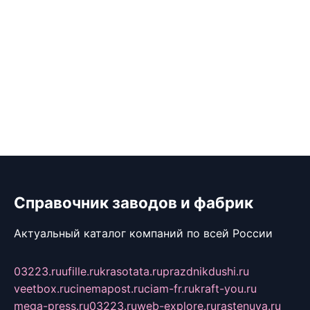
Справочник заводов и фабрик
Актуальный каталог компаний по всей России
03223.ru
ufille.ru
krasotata.ru
prazdnikdushi.ru
veetbox.ru
cinemapost.ru
ciam-fr.ru
kraft-you.ru
mega-press.ru
03223.ru
web-explore.ru
rastenuya.ru