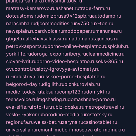
planeta-samara.ru
mysmartbuy.ru
matrasy-kemerovo.ru
ashanet.ru
trade-farm.ru
dotcustoms.ru
domizbrusa9x12spb.ru
autodamp.ru
narasimha.ru
djcommodities.ru
nv750.ru
x-ton.ru
newsplain.ru
cardvoice.ru
modopaper.ru
manunae.ru
gbget.ru
alfeihavsalnassr.ru
madoma.ru
tajuncos.ru
petrovkasports.ru
porno-online-besplatno.ru
splclub.ru
york-life.ru
doroga-expo.ru
ribery.ru
cleanmedicine.ru
slovar-ivrit.ru
porno-video-besplatno.ru
seks-365.ru
ovucontrol.ru
sloty-igrovyye-avtomaty.ru
ru-industriya.ru
russkoe-porno-besplatno.ru
belgorod-day.ru
digilith.ru
pichkurovlab.ru
medic-today.ru
taksu.ru
comp123.ru
don-ykt.ru
teensvoice.ru
imgsharing.ru
domashnee-porno.ru
eva-elfie.ru
foto-tur.ru
biz-doska.ru
metropoltravel.ru
veslo-i-yakor.ru
borodino-media.ru
rostotsky.ru
regionufa.ru
weiss-bet.ru
zaryna.ru
casinotablet.ru
universalia.ru
remont-mebeli-moscow.ru
termomur.ru