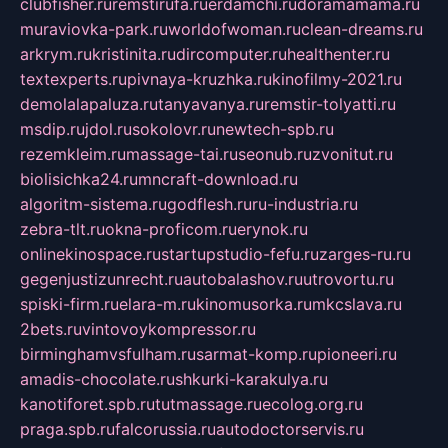
clubfisher.ru
remstirufa.ru
erdamchi.ru
doramamama.ru
muraviovka-park.ru
worldofwoman.ru
clean-dreams.ru
arkrym.ru
kristinita.ru
dircomputer.ru
healthenter.ru
textexperts.ru
pivnaya-kruzhka.ru
kinofilmy-2021.ru
demolalapaluza.ru
tanyavanya.ru
remstir-tolyatti.ru
msdip.ru
jdol.ru
sokolovr.ru
newtech-spb.ru
rezemkleim.ru
massage-tai.ru
seonub.ru
zvonitut.ru
biolisichka24.ru
mncraft-download.ru
algoritm-sistema.ru
godflesh.ru
ru-industria.ru
zebra-tlt.ru
okna-proficom.ru
erynok.ru
onlinekinospace.ru
startupstudio-fefu.ru
zarges-ru.ru
gegenjustizunrecht.ru
autobalashov.ru
utrovortu.ru
spiski-firm.ru
elara-m.ru
kinomusorka.ru
mkcslava.ru
2bets.ru
vintovoykompressor.ru
birminghamvsfulham.ru
sarmat-komp.ru
pioneeri.ru
amadis-chocolate.ru
shkurki-karakulya.ru
kanotiforet.spb.ru
tutmassage.ru
ecolog.org.ru
praga.spb.ru
falcorussia.ru
autodoctorservis.ru