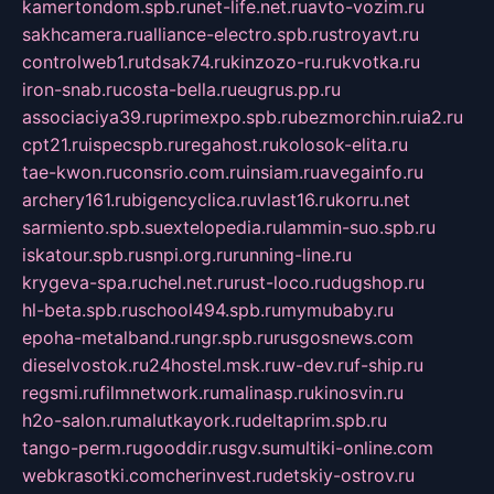
kamertondom.spb.ru
net-life.net.ru
avto-vozim.ru
sakhcamera.ru
alliance-electro.spb.ru
stroyavt.ru
controlweb1.ru
tdsak74.ru
kinzozo-ru.ru
kvotka.ru
iron-snab.ru
costa-bella.ru
eugrus.pp.ru
associaciya39.ru
primexpo.spb.ru
bezmorchin.ru
ia2.ru
cpt21.ru
ispecspb.ru
regahost.ru
kolosok-elita.ru
tae-kwon.ru
consrio.com.ru
insiam.ru
avegainfo.ru
archery161.ru
bigencyclica.ru
vlast16.ru
korru.net
sarmiento.spb.su
extelopedia.ru
lammin-suo.spb.ru
iskatour.spb.ru
snpi.org.ru
running-line.ru
krygeva-spa.ru
chel.net.ru
rust-loco.ru
dugshop.ru
hl-beta.spb.ru
school494.spb.ru
mymubaby.ru
epoha-metalband.ru
ngr.spb.ru
rusgosnews.com
dieselvostok.ru
24hostel.msk.ru
w-dev.ru
f-ship.ru
regsmi.ru
filmnetwork.ru
malinasp.ru
kinosvin.ru
h2o-salon.ru
malutkayork.ru
deltaprim.spb.ru
tango-perm.ru
gooddir.ru
sgv.su
multiki-online.com
webkrasotki.com
cherinvest.ru
detskiy-ostrov.ru