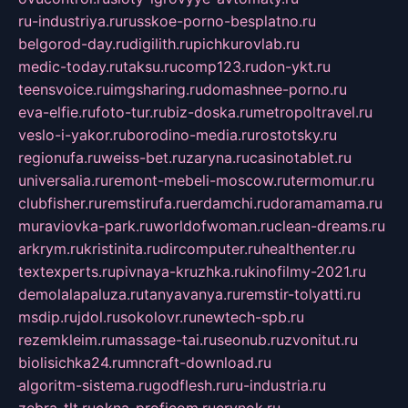
ru-industriya.ru
russkoe-porno-besplatno.ru
belgorod-day.ru
digilith.ru
pichkurovlab.ru
medic-today.ru
taksu.ru
comp123.ru
don-ykt.ru
teensvoice.ru
imgsharing.ru
domashnee-porno.ru
eva-elfie.ru
foto-tur.ru
biz-doska.ru
metropoltravel.ru
veslo-i-yakor.ru
borodino-media.ru
rostotsky.ru
regionufa.ru
weiss-bet.ru
zaryna.ru
casinotablet.ru
universalia.ru
remont-mebeli-moscow.ru
termomur.ru
clubfisher.ru
remstirufa.ru
erdamchi.ru
doramamama.ru
muraviovka-park.ru
worldofwoman.ru
clean-dreams.ru
arkrym.ru
kristinita.ru
dircomputer.ru
healthenter.ru
textexperts.ru
pivnaya-kruzhka.ru
kinofilmy-2021.ru
demolalapaluza.ru
tanyavanya.ru
remstir-tolyatti.ru
msdip.ru
jdol.ru
sokolovr.ru
newtech-spb.ru
rezemkleim.ru
massage-tai.ru
seonub.ru
zvonitut.ru
biolisichka24.ru
mncraft-download.ru
algoritm-sistema.ru
godflesh.ru
ru-industria.ru
zebra-tlt.ru
okna-proficom.ru
erynok.ru