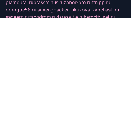
glamourai.ru
brassminus.ru
zabor-pro.ru
ftn.pp.ru
dorogoe58.ru
laimengpacker.ru
kuzova-zapchasti.ru
sageerp.ru
taxodrom.ru
dsrazvitie.ru
hardcity.net.ru
ratinghomegames.ru
topservice25.ru
gubernyan.ru
gtglasslined.ru
ii4.ru
tssport.spb.ru
andorra24.com
blackwallstreet.ru
oboimos.ru
optim-doors.com.ru
ikuch.ru
nycr.org.ru
npa21.ru
vremya-ch.spb.ru
desert000.ru
ivtorgi.ru
ifiori.ru
catalog-statei.ru
dcv.org.ru
spetsmaster174.ru
ipkameryhiseeu.ru
dum26.ru
ruspol.spb.ru
fr-opendp.ru
kam-solnyshko.ru
cheyenne-arapaho.ru
sevzapmetal.spb.ru
ted-lapidus.spb.ru
parasite-eliminator.ru
sigma-complete.ru
modernworld.ru
dama-moda.ru
eholot-group.ru
sk-nvkz.ru
DRONGOLD.RU
democratia2.ru
i-farmer.ru
mass-sport.org
jablonex.spb.ru
bookmess.ru
linkword.ru
refineua.com.ru
cs-spec.net.ru
altay-mebel.ru
DNK-THEATRE.RU
mechaniks.spb.ru
ipcamtechage.ru