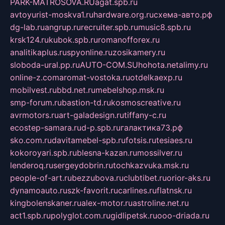
PARK-MATROSOVA.RU
agat.spb.ru
avtoyurist-moskva1.ru
hardware.org.ru
схема-авто.рф
dg-lab.ru
angrup.ru
recruiter.spb.ru
music8.spb.ru
krsk124.ru
kubok.spb.ru
romanofforex.ru
analitikaplus.ru
spyonline.ru
zosikamery.ru
sloboda-ural.pp.ru
AUTO-COM.SU
hohota.net
alimy.ru
online-z.com
aromat-vostoka.ru
otdelkaexp.ru
mobilvest.ru
bbd.net.ru
mebelshop.msk.ru
smp-forum.ru
bastion-td.ru
kosmoscreative.ru
avrmotors.ru
art-galadesign.ru
tiffany-c.ru
ecostep-samara.ru
d-p.spb.ru
галактика73.рф
sko.com.ru
davitamebel-spb.ru
fotsis.ru
tesiaes.ru
kokoroyari.spb.ru
blesna-kazan.ru
mossilver.ru
lenderoq.ru
sergeydobrin.ru
tochkazvuka.msk.ru
people-of-art.ru
bezzubova.ru
clubtibet.ru
orior-aks.ru
dynamoauto.ru
szk-favorit.ru
carlines.ru
flatnsk.ru
kingbolenskaner.ru
alex-motor.ru
astroline.net.ru
act1.spb.ru
polyglot.com.ru
gidlipetsk.ru
ooo-driada.ru