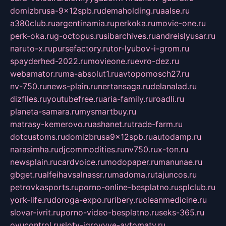
domizbrusa-9x12spb.ru
demaholding.ru
aalse.ru
a380club.ru
argentinamia.ru
perkoka.ru
movie-one.ru
perk-oka.ru
g-octopus.ru
sibarchives.ru
andreislyusar.ru
naruto-x.ru
pursefactory.ru
tor-lyubov-i-grom.ru
spayderhed-2022.ru
movieone.ru
evro-dez.ru
webamator.ru
ma-absolut1.ru
avtopomosch27.ru
nv-750.ru
news-plain.ru
nertansaga.ru
delanalad.ru
dizfiles.ru
youtubefree.ru
aria-family.ru
roadli.ru
planeta-samara.ru
mysmartbuy.ru
matrasy-kemerovo.ru
ashanet.ru
trade-farm.ru
dotcustoms.ru
domizbrusa9x12spb.ru
autodamp.ru
narasimha.ru
djcommodities.ru
nv750.ru
x-ton.ru
newsplain.ru
cardvoice.ru
modopaper.ru
manunae.ru
gbget.ru
alfeihavsalnassr.ru
madoma.ru
tajuncos.ru
petrovkasports.ru
porno-online-besplatno.ru
splclub.ru
york-life.ru
doroga-expo.ru
ribery.ru
cleanmedicine.ru
slovar-ivrit.ru
porno-video-besplatno.ru
seks-365.ru
ovucontrol.ru
sloty-igrovyye-avtomaty.ru