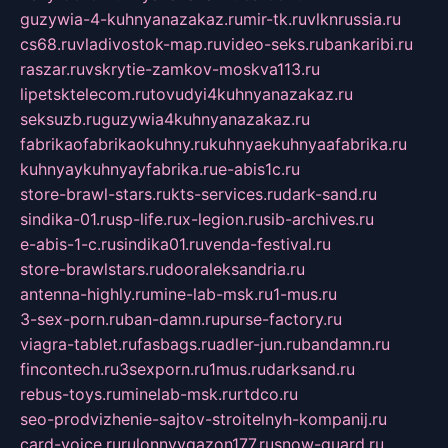
guzywia-4-kuhnyanazakaz.ru
mir-tk.ru
vlknrussia.ru
cs68.ru
vladivostok-map.ru
video-seks.ru
bankaribi.ru
raszar.ru
vskrytie-zamkov-moskva113.ru
lipetsktelecom.ru
tovudyi4kuhnyanazakaz.ru
seksuzb.ru
guzywia4kuhnyanazakaz.ru
fabrikaofabrikaokuhny.ru
kuhnyaekuhnyaafabrika.ru
kuhnyaykuhnyayfabrika.ru
e-abis1c.ru
store-brawl-stars.ru
kts-services.ru
dark-sand.ru
sindika-01.ru
sp-life.ru
x-legion.ru
sib-archives.ru
e-abis-1-c.ru
sindika01.ru
venda-festival.ru
store-brawlstars.ru
dooraleksandria.ru
antenna-highly.ru
mine-lab-msk.ru
1-mus.ru
3-sex-porn.ru
ban-damn.ru
purse-factory.ru
viagra-tablet.ru
fasbags.ru
adler-jun.ru
bandamn.ru
fincontech.ru
3sexporn.ru
1mus.ru
darksand.ru
rebus-toys.ru
minelab-msk.ru
rtdco.ru
seo-prodvizhenie-sajtov-stroitelnyh-kompanij.ru
card-voice.ru
rulonnyygazon177.ru
snow-guard.ru