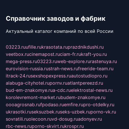
Справочник заводов и фабрик
Актуальный каталог компаний по всей России
03223.ru
ufille.ru
krasotata.ru
prazdnikdushi.ru
veetbox.ru
cinemapost.ru
ciam-fr.ru
kraft-you.ru
mega-press.ru
03223.ru
web-explore.ru
rastenuya.ru
eurovision-russia.ru
strah-news.ru
freeride-team.ru
itrack-24.ru
sexshopexpress.ru
autostudiopro.ru
alabuga-cityhotel.ru
pornv.ru
atlantpereezd.ru
bud-em-znakomye.ru
a-cdc.ru
elektrostal-news.ru
korolevremont-market.ru
budem-znakomye.ru
oooagrosnab.ru
fpodaso.ru
emfire.ru
pro-otdelky.ru
ukrasotki.ru
seksuzbek.ru
seks-uzbek.ru
porno-vk.ru
sovratili.ru
olecoon.ru
vd-dosug.ru
adonyev.ru
rbc-news.ru
porno-skvirt.ru
krospr.ru