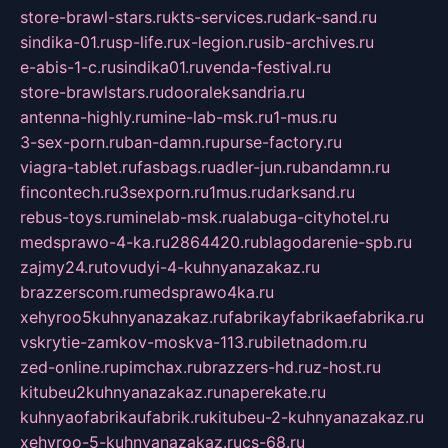
store-brawl-stars.ru
kts-services.ru
dark-sand.ru
sindika-01.ru
sp-life.ru
x-legion.ru
sib-archives.ru
e-abis-1-c.ru
sindika01.ru
venda-festival.ru
store-brawlstars.ru
dooraleksandria.ru
antenna-highly.ru
mine-lab-msk.ru
1-mus.ru
3-sex-porn.ru
ban-damn.ru
purse-factory.ru
viagra-tablet.ru
fasbags.ru
adler-jun.ru
bandamn.ru
fincontech.ru
3sexporn.ru
1mus.ru
darksand.ru
rebus-toys.ru
minelab-msk.ru
alabuga-cityhotel.ru
medsprawo-4-ka.ru
2864420.ru
blagodarenie-spb.ru
zajmy24.ru
tovudyi-4-kuhnyanazakaz.ru
brazzerscom.ru
medsprawo4ka.ru
xehyroo5kuhnyanazakaz.ru
fabrikayfabrikaefabrika.ru
vskrytie-zamkov-moskva-113.ru
biletnadom.ru
zed-online.ru
pimchax.ru
brazzers-hd.ru
z-host.ru
kitubeu2kuhnyanazakaz.ru
naperekate.ru
kuhnyaofabrikaufabrik.ru
kitubeu-2-kuhnyanazakaz.ru
xehyroo-5-kuhnyanazakaz.ru
cs-68.ru