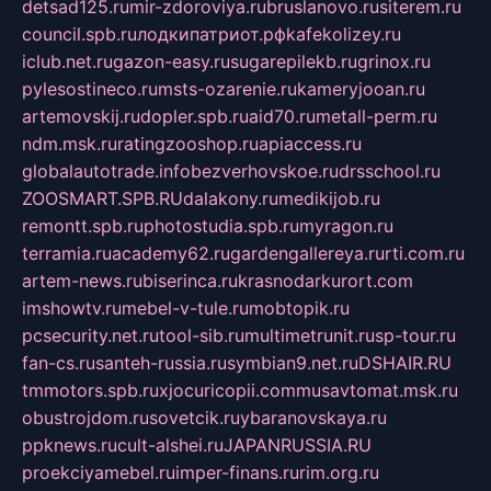
detsad125.ru
mir-zdoroviya.ru
bruslanovo.ru
siterem.ru
council.spb.ru
лодкипатриот.рф
kafekolizey.ru
iclub.net.ru
gazon-easy.ru
sugarepilekb.ru
grinox.ru
pylesostineco.ru
msts-ozarenie.ru
kameryjooan.ru
artemovskij.ru
dopler.spb.ru
aid70.ru
metall-perm.ru
ndm.msk.ru
ratingzooshop.ru
apiaccess.ru
globalautotrade.info
bezverhovskoe.ru
drsschool.ru
ZOOSMART.SPB.RU
dalakony.ru
medikijob.ru
remontt.spb.ru
photostudia.spb.ru
myragon.ru
terramia.ru
academy62.ru
gardengallereya.ru
rti.com.ru
artem-news.ru
biserinca.ru
krasnodarkurort.com
imshowtv.ru
mebel-v-tule.ru
mobtopik.ru
pcsecurity.net.ru
tool-sib.ru
multimetrunit.ru
sp-tour.ru
fan-cs.ru
santeh-russia.ru
symbian9.net.ru
DSHAIR.RU
tmmotors.spb.ru
xjocuricopii.com
musavtomat.msk.ru
obustrojdom.ru
sovetcik.ru
ybaranovskaya.ru
ppknews.ru
cult-alshei.ru
JAPANRUSSIA.RU
proekciyamebel.ru
imper-finans.ru
rim.org.ru