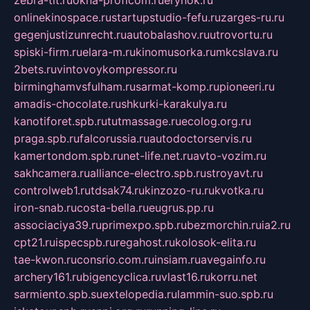
onlinekinospace.ru
startupstudio-fefu.ru
zarges-ru.ru
gegenjustizunrecht.ru
autobalashov.ru
utrovortu.ru
spiski-firm.ru
elara-m.ru
kinomusorka.ru
mkcslava.ru
2bets.ru
vintovoykompressor.ru
birminghamvsfulham.ru
sarmat-komp.ru
pioneeri.ru
amadis-chocolate.ru
shkurki-karakulya.ru
kanotiforet.spb.ru
tutmassage.ru
ecolog.org.ru
praga.spb.ru
falcorussia.ru
autodoctorservis.ru
kamertondom.spb.ru
net-life.net.ru
avto-vozim.ru
sakhcamera.ru
alliance-electro.spb.ru
stroyavt.ru
controlweb1.ru
tdsak74.ru
kinzozo-ru.ru
kvotka.ru
iron-snab.ru
costa-bella.ru
eugrus.pp.ru
associaciya39.ru
primexpo.spb.ru
bezmorchin.ru
ia2.ru
cpt21.ru
ispecspb.ru
regahost.ru
kolosok-elita.ru
tae-kwon.ru
consrio.com.ru
insiam.ru
avegainfo.ru
archery161.ru
bigencyclica.ru
vlast16.ru
korru.net
sarmiento.spb.su
extelopedia.ru
lammin-suo.spb.ru