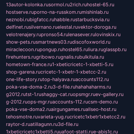
13autor-kolonka.ru
sormol.ru
2rich.ru
hostel-65.ru
hostserve.ru
porno-na-russkom.ru
mishinlab.ru
neznobi.ru
bigfatcc.ru
habble.ru
starbucksvia.ru
delfinet.ru
silvernano.ru
elestal.ru
vektor-doroga.ru
velotrenajery.ru
pronso54.ru
lenasever.ru
lovinskix.ru
show-pets.ru
smartnews03.ru
discofoxworld.ru
miraclecoon.ru
pongup.ru
hostel65.ru
liura.ru
glasspb.ru
firehunters.ru
gribowo.ru
gnalis.ru
bulkitula.ru
hometown-france.ru
1-xbeticricetc-1-xbetti-5.ru
shop-garena.ru
cricetc-1-xbetr-1-xbetcc-2.ru
one-life-story.ru
top-halyava.ru
accounts112.ru
poka-vse-doma-2.ru
3-d-file.ru
hahahaharms.ru
g2012.ru
tst-1.ru
shaggy-cat.ru
opsmgr.ru
ev-gallery.ru
g-2012.ru
ops-mgr.ru
accounts-112.ru
csm-demo.ru
poka-vse-doma2.ru
airgungames.ru
allseo-host.ru
tehosmotre.ru
varieta-yug.ru
cricetc1xbetr1xbetcc2.ru
raytor-d.ru
atillagunn.ru
3d-file.ru
1xbeticricetc1xbetti5.ru
uafoot-statti.ru
e-abis1c.ru