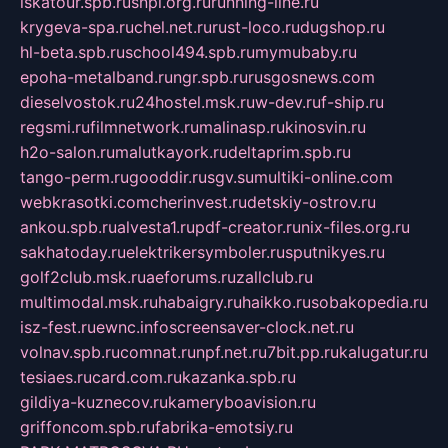
iskatour.spb.ru
snpi.org.ru
running-line.ru
krygeva-spa.ru
chel.net.ru
rust-loco.ru
dugshop.ru
hl-beta.spb.ru
school494.spb.ru
mymubaby.ru
epoha-metalband.ru
ngr.spb.ru
rusgosnews.com
dieselvostok.ru
24hostel.msk.ru
w-dev.ru
f-ship.ru
regsmi.ru
filmnetwork.ru
malinasp.ru
kinosvin.ru
h2o-salon.ru
malutkayork.ru
deltaprim.spb.ru
tango-perm.ru
gooddir.ru
sgv.su
multiki-online.com
webkrasotki.com
cherinvest.ru
detskiy-ostrov.ru
ankou.spb.ru
alvesta1.ru
pdf-creator.ru
nix-files.org.ru
sakhatoday.ru
elektrikersymboler.ru
sputnikyes.ru
golf2club.msk.ru
aeforums.ru
zallclub.ru
multimodal.msk.ru
habaigry.ru
haikko.ru
sobakopedia.ru
isz-fest.ru
ewnc.info
screensaver-clock.net.ru
volnav.spb.ru
comnat.ru
npf.net.ru
7bit.pp.ru
kalugatur.ru
tesiaes.ru
card.com.ru
kazanka.spb.ru
gildiya-kuznecov.ru
kameryboavision.ru
griffoncom.spb.ru
fabrika-emotsiy.ru