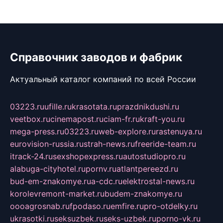
Справочник заводов и фабрик
Актуальный каталог компаний по всей России
03223.ru
ufille.ru
krasotata.ru
prazdnikdushi.ru
veetbox.ru
cinemapost.ru
ciam-fr.ru
kraft-you.ru
mega-press.ru
03223.ru
web-explore.ru
rastenuya.ru
eurovision-russia.ru
strah-news.ru
freeride-team.ru
itrack-24.ru
sexshopexpress.ru
autostudiopro.ru
alabuga-cityhotel.ru
pornv.ru
atlantpereezd.ru
bud-em-znakomye.ru
a-cdc.ru
elektrostal-news.ru
korolevremont-market.ru
budem-znakomye.ru
oooagrosnab.ru
fpodaso.ru
emfire.ru
pro-otdelky.ru
ukrasotki.ru
seksuzbek.ru
seks-uzbek.ru
porno-vk.ru