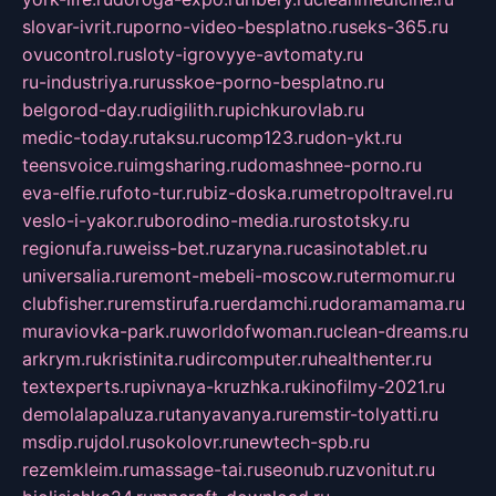
slovar-ivrit.ru
porno-video-besplatno.ru
seks-365.ru
ovucontrol.ru
sloty-igrovyye-avtomaty.ru
ru-industriya.ru
russkoe-porno-besplatno.ru
belgorod-day.ru
digilith.ru
pichkurovlab.ru
medic-today.ru
taksu.ru
comp123.ru
don-ykt.ru
teensvoice.ru
imgsharing.ru
domashnee-porno.ru
eva-elfie.ru
foto-tur.ru
biz-doska.ru
metropoltravel.ru
veslo-i-yakor.ru
borodino-media.ru
rostotsky.ru
regionufa.ru
weiss-bet.ru
zaryna.ru
casinotablet.ru
universalia.ru
remont-mebeli-moscow.ru
termomur.ru
clubfisher.ru
remstirufa.ru
erdamchi.ru
doramamama.ru
muraviovka-park.ru
worldofwoman.ru
clean-dreams.ru
arkrym.ru
kristinita.ru
dircomputer.ru
healthenter.ru
textexperts.ru
pivnaya-kruzhka.ru
kinofilmy-2021.ru
demolalapaluza.ru
tanyavanya.ru
remstir-tolyatti.ru
msdip.ru
jdol.ru
sokolovr.ru
newtech-spb.ru
rezemkleim.ru
massage-tai.ru
seonub.ru
zvonitut.ru