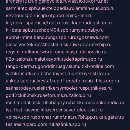
archery161.ru
bigencyclica.ru
vlast16.ru
korru.net
sarmiento.spb.su
extelopedia.ru
lammin-suo.spb.ru
iskatour.spb.ru
snpi.org.ru
running-line.ru
krygeva-spa.ru
chel.net.ru
rust-loco.ru
dugshop.ru
hl-beta.spb.ru
school494.spb.ru
mymubaby.ru
epoha-metalband.ru
ngr.spb.ru
rusgosnews.com
dieselvostok.ru
24hostel.msk.ru
w-dev.ru
f-ship.ru
regsmi.ru
filmnetwork.ru
malinasp.ru
kinosvin.ru
h2o-salon.ru
malutkayork.ru
deltaprim.spb.ru
tango-perm.ru
gooddir.ru
sgv.su
multiki-online.com
webkrasotki.com
cherinvest.ru
detskiy-ostrov.ru
ankou.spb.ru
alvesta1.ru
pdf-creator.ru
nix-files.org.ru
sakhatoday.ru
elektrikersymboler.ru
sputnikyes.ru
golf2club.msk.ru
aeforums.ru
zallclub.ru
multimodal.msk.ru
habaigry.ru
haikko.ru
sobakopedia.ru
isz-fest.ru
ewnc.info
screensaver-clock.net.ru
volnav.spb.ru
comnat.ru
npf.net.ru
7bit.pp.ru
kalugatur.ru
tesiaes.ru
card.com.ru
kazanka.spb.ru