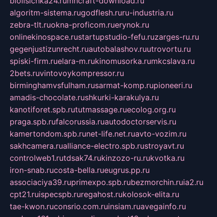
biolisichka24.ru
mncraft-download.ru
algoritm-sistema.ru
godflesh.ru
ru-industria.ru
zebra-tlt.ru
okna-proficom.ru
erynok.ru
onlinekinospace.ru
startupstudio-fefu.ru
zarges-ru.ru
gegenjustizunrecht.ru
autobalashov.ru
utrovortu.ru
spiski-firm.ru
elara-m.ru
kinomusorka.ru
mkcslava.ru
2bets.ru
vintovoykompressor.ru
birminghamvsfulham.ru
sarmat-komp.ru
pioneeri.ru
amadis-chocolate.ru
shkurki-karakulya.ru
kanotiforet.spb.ru
tutmassage.ru
ecolog.org.ru
praga.spb.ru
falcorussia.ru
autodoctorservis.ru
kamertondom.spb.ru
net-life.net.ru
avto-vozim.ru
sakhcamera.ru
alliance-electro.spb.ru
stroyavt.ru
controlweb1.ru
tdsak74.ru
kinzozo-ru.ru
kvotka.ru
iron-snab.ru
costa-bella.ru
eugrus.pp.ru
associaciya39.ru
primexpo.spb.ru
bezmorchin.ru
ia2.ru
cpt21.ru
ispecspb.ru
regahost.ru
kolosok-elita.ru
tae-kwon.ru
consrio.com.ru
insiam.ru
avegainfo.ru