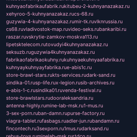
kuhnyaofabrikaufabrik.ru
kitubeu-2-kuhnyanazakaz.ru
xehyroo-5-kuhnyanazakaz.ru
cs-68.ru
guzywia-4-kuhnyanazakaz.ru
mir-tk.ru
vlknrussia.ru
cs68.ru
vladivostok-map.ru
video-seks.ru
bankaribi.ru
raszar.ru
vskrytie-zamkov-moskva113.ru
lipetsktelecom.ru
tovudyi4kuhnyanazakaz.ru
seksuzb.ru
guzywia4kuhnyanazakaz.ru
fabrikaofabrikaokuhny.ru
kuhnyaekuhnyaafabrika.ru
kuhnyaykuhnyayfabrika.ru
e-abis1c.ru
store-brawl-stars.ru
kts-services.ru
dark-sand.ru
sindika-01.ru
sp-life.ru
x-legion.ru
sib-archives.ru
e-abis-1-c.ru
sindika01.ru
venda-festival.ru
store-brawlstars.ru
dooraleksandria.ru
antenna-highly.ru
mine-lab-msk.ru
1-mus.ru
3-sex-porn.ru
ban-damn.ru
purse-factory.ru
viagra-tablet.ru
fasbags.ru
adler-jun.ru
bandamn.ru
fincontech.ru
3sexporn.ru
1mus.ru
darksand.ru
rebus-toys.ru
minelab-msk.ru
rtdco.ru