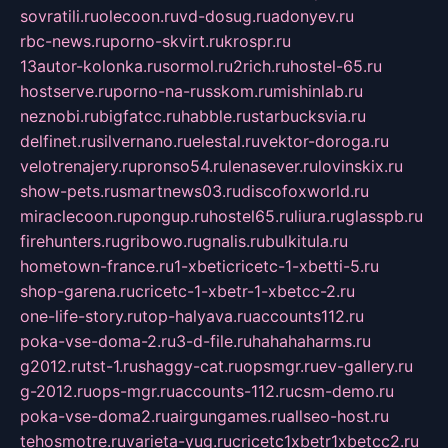
sovratili.ru
olecoon.ru
vd-dosug.ru
adonyev.ru
rbc-news.ru
porno-skvirt.ru
krospr.ru
13autor-kolonka.ru
sormol.ru
2rich.ru
hostel-65.ru
hostserve.ru
porno-na-russkom.ru
mishinlab.ru
neznobi.ru
bigfatcc.ru
habble.ru
starbucksvia.ru
delfinet.ru
silvernano.ru
elestal.ru
vektor-doroga.ru
velotrenajery.ru
pronso54.ru
lenasever.ru
lovinskix.ru
show-pets.ru
smartnews03.ru
discofoxworld.ru
miraclecoon.ru
pongup.ru
hostel65.ru
liura.ru
glasspb.ru
firehunters.ru
gribowo.ru
gnalis.ru
bulkitula.ru
hometown-france.ru
1-xbeticricetc-1-xbetti-5.ru
shop-garena.ru
cricetc-1-xbetr-1-xbetcc-2.ru
one-life-story.ru
top-halyava.ru
accounts112.ru
poka-vse-doma-2.ru
3-d-file.ru
hahahaharms.ru
g2012.ru
tst-1.ru
shaggy-cat.ru
opsmgr.ru
ev-gallery.ru
g-2012.ru
ops-mgr.ru
accounts-112.ru
csm-demo.ru
poka-vse-doma2.ru
airgungames.ru
allseo-host.ru
tehosmotre.ru
varieta-yug.ru
cricetc1xbetr1xbetcc2.ru