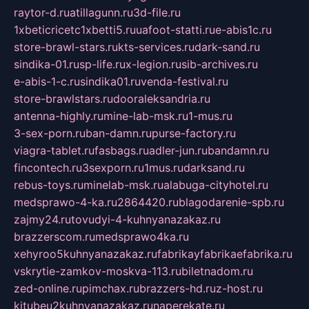
raytor-d.ru
atillagunn.ru
3d-file.ru
1xbeticricetc1xbetti5.ru
uafoot-statti.ru
e-abis1c.ru
store-brawl-stars.ru
kts-services.ru
dark-sand.ru
sindika-01.ru
sp-life.ru
x-legion.ru
sib-archives.ru
e-abis-1-c.ru
sindika01.ru
venda-festival.ru
store-brawlstars.ru
dooraleksandria.ru
antenna-highly.ru
mine-lab-msk.ru
1-mus.ru
3-sex-porn.ru
ban-damn.ru
purse-factory.ru
viagra-tablet.ru
fasbags.ru
adler-jun.ru
bandamn.ru
fincontech.ru
3sexporn.ru
1mus.ru
darksand.ru
rebus-toys.ru
minelab-msk.ru
alabuga-cityhotel.ru
medsprawo-4-ka.ru
2864420.ru
blagodarenie-spb.ru
zajmy24.ru
tovudyi-4-kuhnyanazakaz.ru
brazzerscom.ru
medsprawo4ka.ru
xehyroo5kuhnyanazakaz.ru
fabrikayfabrikaefabrika.ru
vskrytie-zamkov-moskva-113.ru
biletnadom.ru
zed-online.ru
pimchax.ru
brazzers-hd.ru
z-host.ru
kitubeu2kuhnyanazakaz.ru
naperekate.ru