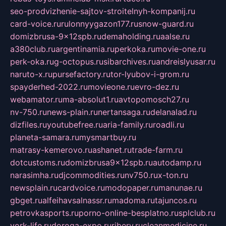
seo-prodvizhenie-sajtov-stroitelnyh-kompanij.ru
card-voice.ru
rulonnyygazon177.ru
snow-guard.ru
domizbrusa-9x12spb.ru
demaholding.ru
aalse.ru
a380club.ru
argentinamia.ru
perkoka.ru
movie-one.ru
perk-oka.ru
g-octopus.ru
sibarchives.ru
andreislyusar.ru
naruto-x.ru
pursefactory.ru
tor-lyubov-i-grom.ru
spayderhed-2022.ru
movieone.ru
evro-dez.ru
webamator.ru
ma-absolut1.ru
avtopomosch27.ru
nv-750.ru
news-plain.ru
nertansaga.ru
delanalad.ru
dizfiles.ru
youtubefree.ru
aria-family.ru
roadli.ru
planeta-samara.ru
mysmartbuy.ru
matrasy-kemerovo.ru
ashanet.ru
trade-farm.ru
dotcustoms.ru
domizbrusa9x12spb.ru
autodamp.ru
narasimha.ru
djcommodities.ru
nv750.ru
x-ton.ru
newsplain.ru
cardvoice.ru
modopaper.ru
manunae.ru
gbget.ru
alfeihavsalnassr.ru
madoma.ru
tajuncos.ru
petrovkasports.ru
porno-online-besplatno.ru
splclub.ru
york-life.ru
doroga-expo.ru
ribery.ru
cleanmedicine.ru