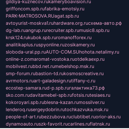
gildiya-kuznecov.ru
kameryboavision.ru
griffoncom.spb.ru
fabrika-emotsiy.ru
PARK-MATROSOVA.RU
agat.spb.ru
avtoyurist-moskva1.ru
hardware.org.ru
схема-авто.рф
dg-lab.ru
angrup.ru
recruiter.spb.ru
music8.spb.ru
krsk124.ru
kubok.spb.ru
romanofforex.ru
analitikaplus.ru
spyonline.ru
zosikamery.ru
sloboda-ural.pp.ru
AUTO-COM.SU
hohota.net
alimy.ru
online-z.com
aromat-vostoka.ru
otdelkaexp.ru
mobilvest.ru
bbd.net.ru
mebelshop.msk.ru
smp-forum.ru
bastion-td.ru
kosmoscreative.ru
avrmotors.ru
art-galadesign.ru
tiffany-c.ru
ecostep-samara.ru
d-p.spb.ru
галактика73.рф
sko.com.ru
davitamebel-spb.ru
fotsis.ru
tesiaes.ru
kokoroyari.spb.ru
blesna-kazan.ru
mossilver.ru
lenderoq.ru
sergeydobrin.ru
tochkazvuka.msk.ru
people-of-art.ru
bezzubova.ru
clubtibet.ru
orior-aks.ru
dynamoauto.ru
szk-favorit.ru
carlines.ru
flatnsk.ru