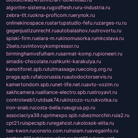
algoritm-sistema.ru
godflesh.ru
ru-industria.ru
zebra-tlt.ru
okna-proficom.ru
erynok.ru
onlinekinospace.ru
startupstudio-fefu.ru
zarges-ru.ru
gegenjustizunrecht.ru
autobalashov.ru
utrovortu.ru
spiski-firm.ru
elara-m.ru
kinomusorka.ru
mkcslava.ru
2bets.ru
vintovoykompressor.ru
birminghamvsfulham.ru
sarmat-komp.ru
pioneeri.ru
amadis-chocolate.ru
shkurki-karakulya.ru
kanotiforet.spb.ru
tutmassage.ru
ecolog.org.ru
praga.spb.ru
falcorussia.ru
autodoctorservis.ru
kamertondom.spb.ru
net-life.net.ru
avto-vozim.ru
sakhcamera.ru
alliance-electro.spb.ru
stroyavt.ru
controlweb1.ru
tdsak74.ru
kinzozo-ru.ru
kvotka.ru
iron-snab.ru
costa-bella.ru
eugrus.pp.ru
associaciya39.ru
primexpo.spb.ru
bezmorchin.ru
ia2.ru
cpt21.ru
ispecspb.ru
regahost.ru
kolosok-elita.ru
tae-kwon.ru
consrio.com.ru
insiam.ru
avegainfo.ru