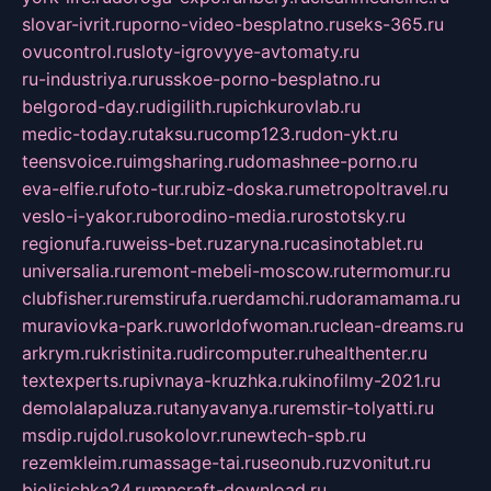
slovar-ivrit.ru
porno-video-besplatno.ru
seks-365.ru
ovucontrol.ru
sloty-igrovyye-avtomaty.ru
ru-industriya.ru
russkoe-porno-besplatno.ru
belgorod-day.ru
digilith.ru
pichkurovlab.ru
medic-today.ru
taksu.ru
comp123.ru
don-ykt.ru
teensvoice.ru
imgsharing.ru
domashnee-porno.ru
eva-elfie.ru
foto-tur.ru
biz-doska.ru
metropoltravel.ru
veslo-i-yakor.ru
borodino-media.ru
rostotsky.ru
regionufa.ru
weiss-bet.ru
zaryna.ru
casinotablet.ru
universalia.ru
remont-mebeli-moscow.ru
termomur.ru
clubfisher.ru
remstirufa.ru
erdamchi.ru
doramamama.ru
muraviovka-park.ru
worldofwoman.ru
clean-dreams.ru
arkrym.ru
kristinita.ru
dircomputer.ru
healthenter.ru
textexperts.ru
pivnaya-kruzhka.ru
kinofilmy-2021.ru
demolalapaluza.ru
tanyavanya.ru
remstir-tolyatti.ru
msdip.ru
jdol.ru
sokolovr.ru
newtech-spb.ru
rezemkleim.ru
massage-tai.ru
seonub.ru
zvonitut.ru
biolisichka24.ru
mncraft-download.ru