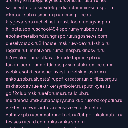
archery161.ru
bigencyclica.ru
vlast16.ru
korru.net
sarmiento.spb.su
extelopedia.ru
lammin-suo.spb.ru
iskatour.spb.ru
snpi.org.ru
running-line.ru
krygeva-spa.ru
chel.net.ru
rust-loco.ru
dugshop.ru
hl-beta.spb.ru
school494.spb.ru
mymubaby.ru
epoha-metalband.ru
ngr.spb.ru
rusgosnews.com
dieselvostok.ru
24hostel.msk.ru
w-dev.ru
f-ship.ru
regsmi.ru
filmnetwork.ru
malinasp.ru
kinosvin.ru
h2o-salon.ru
malutkayork.ru
deltaprim.spb.ru
tango-perm.ru
gooddir.ru
sgv.su
multiki-online.com
webkrasotki.com
cherinvest.ru
detskiy-ostrov.ru
ankou.spb.ru
alvesta1.ru
pdf-creator.ru
nix-files.org.ru
sakhatoday.ru
elektrikersymboler.ru
sputnikyes.ru
golf2club.msk.ru
aeforums.ru
zallclub.ru
multimodal.msk.ru
habaigry.ru
haikko.ru
sobakopedia.ru
isz-fest.ru
ewnc.info
screensaver-clock.net.ru
volnav.spb.ru
comnat.ru
npf.net.ru
7bit.pp.ru
kalugatur.ru
tesiaes.ru
card.com.ru
kazanka.spb.ru