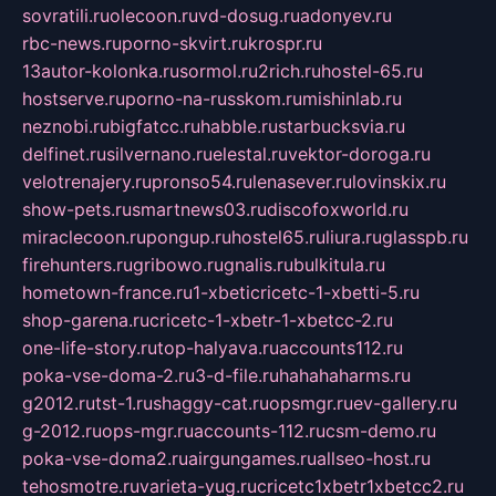
sovratili.ru
olecoon.ru
vd-dosug.ru
adonyev.ru
rbc-news.ru
porno-skvirt.ru
krospr.ru
13autor-kolonka.ru
sormol.ru
2rich.ru
hostel-65.ru
hostserve.ru
porno-na-russkom.ru
mishinlab.ru
neznobi.ru
bigfatcc.ru
habble.ru
starbucksvia.ru
delfinet.ru
silvernano.ru
elestal.ru
vektor-doroga.ru
velotrenajery.ru
pronso54.ru
lenasever.ru
lovinskix.ru
show-pets.ru
smartnews03.ru
discofoxworld.ru
miraclecoon.ru
pongup.ru
hostel65.ru
liura.ru
glasspb.ru
firehunters.ru
gribowo.ru
gnalis.ru
bulkitula.ru
hometown-france.ru
1-xbeticricetc-1-xbetti-5.ru
shop-garena.ru
cricetc-1-xbetr-1-xbetcc-2.ru
one-life-story.ru
top-halyava.ru
accounts112.ru
poka-vse-doma-2.ru
3-d-file.ru
hahahaharms.ru
g2012.ru
tst-1.ru
shaggy-cat.ru
opsmgr.ru
ev-gallery.ru
g-2012.ru
ops-mgr.ru
accounts-112.ru
csm-demo.ru
poka-vse-doma2.ru
airgungames.ru
allseo-host.ru
tehosmotre.ru
varieta-yug.ru
cricetc1xbetr1xbetcc2.ru