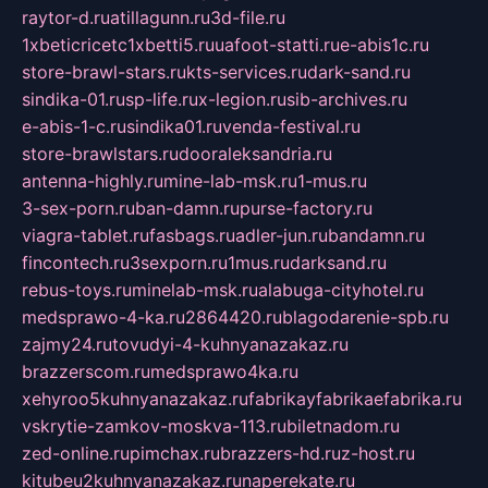
raytor-d.ru
atillagunn.ru
3d-file.ru
1xbeticricetc1xbetti5.ru
uafoot-statti.ru
e-abis1c.ru
store-brawl-stars.ru
kts-services.ru
dark-sand.ru
sindika-01.ru
sp-life.ru
x-legion.ru
sib-archives.ru
e-abis-1-c.ru
sindika01.ru
venda-festival.ru
store-brawlstars.ru
dooraleksandria.ru
antenna-highly.ru
mine-lab-msk.ru
1-mus.ru
3-sex-porn.ru
ban-damn.ru
purse-factory.ru
viagra-tablet.ru
fasbags.ru
adler-jun.ru
bandamn.ru
fincontech.ru
3sexporn.ru
1mus.ru
darksand.ru
rebus-toys.ru
minelab-msk.ru
alabuga-cityhotel.ru
medsprawo-4-ka.ru
2864420.ru
blagodarenie-spb.ru
zajmy24.ru
tovudyi-4-kuhnyanazakaz.ru
brazzerscom.ru
medsprawo4ka.ru
xehyroo5kuhnyanazakaz.ru
fabrikayfabrikaefabrika.ru
vskrytie-zamkov-moskva-113.ru
biletnadom.ru
zed-online.ru
pimchax.ru
brazzers-hd.ru
z-host.ru
kitubeu2kuhnyanazakaz.ru
naperekate.ru