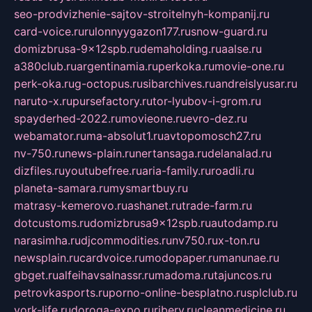
seo-prodvizhenie-sajtov-stroitelnyh-kompanij.ru
card-voice.ru
rulonnyygazon177.ru
snow-guard.ru
domizbrusa-9x12spb.ru
demaholding.ru
aalse.ru
a380club.ru
argentinamia.ru
perkoka.ru
movie-one.ru
perk-oka.ru
g-octopus.ru
sibarchives.ru
andreislyusar.ru
naruto-x.ru
pursefactory.ru
tor-lyubov-i-grom.ru
spayderhed-2022.ru
movieone.ru
evro-dez.ru
webamator.ru
ma-absolut1.ru
avtopomosch27.ru
nv-750.ru
news-plain.ru
nertansaga.ru
delanalad.ru
dizfiles.ru
youtubefree.ru
aria-family.ru
roadli.ru
planeta-samara.ru
mysmartbuy.ru
matrasy-kemerovo.ru
ashanet.ru
trade-farm.ru
dotcustoms.ru
domizbrusa9x12spb.ru
autodamp.ru
narasimha.ru
djcommodities.ru
nv750.ru
x-ton.ru
newsplain.ru
cardvoice.ru
modopaper.ru
manunae.ru
gbget.ru
alfeihavsalnassr.ru
madoma.ru
tajuncos.ru
petrovkasports.ru
porno-online-besplatno.ru
splclub.ru
york-life.ru
doroga-expo.ru
ribery.ru
cleanmedicine.ru