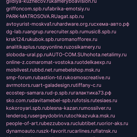
gildiya-kuznecov.ru
kameryboavision.ru
griffoncom.spb.ru
fabrika-emotsiy.ru
PARK-MATROSOVA.RU
agat.spb.ru
avtoyurist-moskva1.ru
hardware.org.ru
схема-авто.рф
dg-lab.ru
angrup.ru
recruiter.spb.ru
music8.spb.ru
krsk124.ru
kubok.spb.ru
romanofforex.ru
analitikaplus.ru
spyonline.ru
zosikamery.ru
sloboda-ural.pp.ru
AUTO-COM.SU
hohota.net
alimy.ru
online-z.com
aromat-vostoka.ru
otdelkaexp.ru
mobilvest.ru
bbd.net.ru
mebelshop.msk.ru
smp-forum.ru
bastion-td.ru
kosmoscreative.ru
avrmotors.ru
art-galadesign.ru
tiffany-c.ru
ecostep-samara.ru
d-p.spb.ru
галактика73.рф
sko.com.ru
davitamebel-spb.ru
fotsis.ru
tesiaes.ru
kokoroyari.spb.ru
blesna-kazan.ru
mossilver.ru
lenderoq.ru
sergeydobrin.ru
tochkazvuka.msk.ru
people-of-art.ru
bezzubova.ru
clubtibet.ru
orior-aks.ru
dynamoauto.ru
szk-favorit.ru
carlines.ru
flatnsk.ru