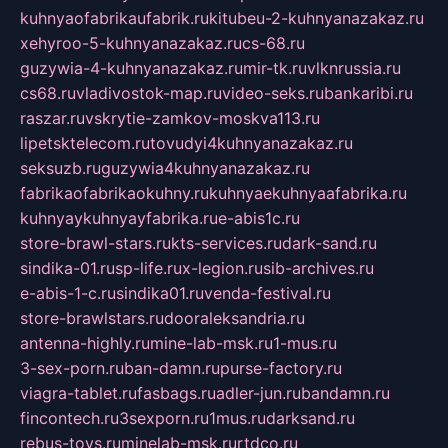
kuhnyaofabrikaufabrik.ru
kitubeu-2-kuhnyanazakaz.ru
xehyroo-5-kuhnyanazakaz.ru
cs-68.ru
guzywia-4-kuhnyanazakaz.ru
mir-tk.ru
vlknrussia.ru
cs68.ru
vladivostok-map.ru
video-seks.ru
bankaribi.ru
raszar.ru
vskrytie-zamkov-moskva113.ru
lipetsktelecom.ru
tovudyi4kuhnyanazakaz.ru
seksuzb.ru
guzywia4kuhnyanazakaz.ru
fabrikaofabrikaokuhny.ru
kuhnyaekuhnyaafabrika.ru
kuhnyaykuhnyayfabrika.ru
e-abis1c.ru
store-brawl-stars.ru
kts-services.ru
dark-sand.ru
sindika-01.ru
sp-life.ru
x-legion.ru
sib-archives.ru
e-abis-1-c.ru
sindika01.ru
venda-festival.ru
store-brawlstars.ru
dooraleksandria.ru
antenna-highly.ru
mine-lab-msk.ru
1-mus.ru
3-sex-porn.ru
ban-damn.ru
purse-factory.ru
viagra-tablet.ru
fasbags.ru
adler-jun.ru
bandamn.ru
fincontech.ru
3sexporn.ru
1mus.ru
darksand.ru
rebus-toys.ru
minelab-msk.ru
rtdco.ru