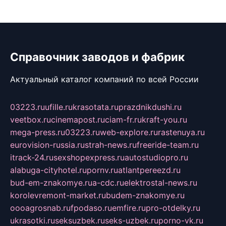
Справочник заводов и фабрик
Актуальный каталог компаний по всей России
03223.ru
ufille.ru
krasotata.ru
prazdnikdushi.ru
veetbox.ru
cinemapost.ru
ciam-fr.ru
kraft-you.ru
mega-press.ru
03223.ru
web-explore.ru
rastenuya.ru
eurovision-russia.ru
strah-news.ru
freeride-team.ru
itrack-24.ru
sexshopexpress.ru
autostudiopro.ru
alabuga-cityhotel.ru
pornv.ru
atlantpereezd.ru
bud-em-znakomye.ru
a-cdc.ru
elektrostal-news.ru
korolevremont-market.ru
budem-znakomye.ru
oooagrosnab.ru
fpodaso.ru
emfire.ru
pro-otdelky.ru
ukrasotki.ru
seksuzbek.ru
seks-uzbek.ru
porno-vk.ru