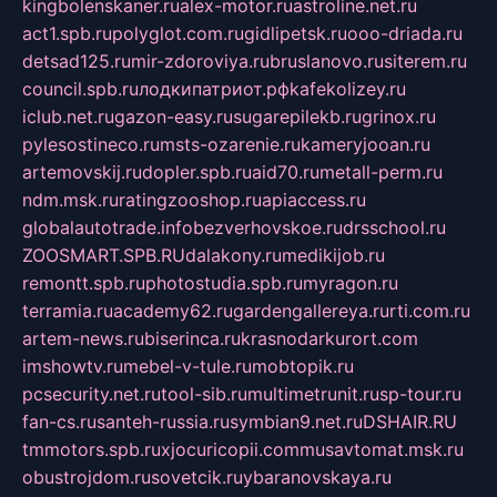
kingbolenskaner.ru
alex-motor.ru
astroline.net.ru
act1.spb.ru
polyglot.com.ru
gidlipetsk.ru
ooo-driada.ru
detsad125.ru
mir-zdoroviya.ru
bruslanovo.ru
siterem.ru
council.spb.ru
лодкипатриот.рф
kafekolizey.ru
iclub.net.ru
gazon-easy.ru
sugarepilekb.ru
grinox.ru
pylesostineco.ru
msts-ozarenie.ru
kameryjooan.ru
artemovskij.ru
dopler.spb.ru
aid70.ru
metall-perm.ru
ndm.msk.ru
ratingzooshop.ru
apiaccess.ru
globalautotrade.info
bezverhovskoe.ru
drsschool.ru
ZOOSMART.SPB.RU
dalakony.ru
medikijob.ru
remontt.spb.ru
photostudia.spb.ru
myragon.ru
terramia.ru
academy62.ru
gardengallereya.ru
rti.com.ru
artem-news.ru
biserinca.ru
krasnodarkurort.com
imshowtv.ru
mebel-v-tule.ru
mobtopik.ru
pcsecurity.net.ru
tool-sib.ru
multimetrunit.ru
sp-tour.ru
fan-cs.ru
santeh-russia.ru
symbian9.net.ru
DSHAIR.RU
tmmotors.spb.ru
xjocuricopii.com
musavtomat.msk.ru
obustrojdom.ru
sovetcik.ru
ybaranovskaya.ru