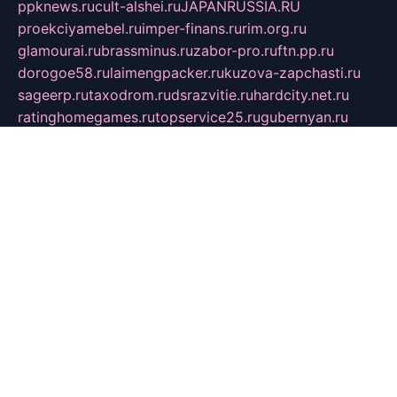
ppknews.ru
cult-alshei.ru
JAPANRUSSIA.RU
proekciyamebel.ru
imper-finans.ru
rim.org.ru
glamourai.ru
brassminus.ru
zabor-pro.ru
ftn.pp.ru
dorogoe58.ru
laimengpacker.ru
kuzova-zapchasti.ru
sageerp.ru
taxodrom.ru
dsrazvitie.ru
hardcity.net.ru
ratinghomegames.ru
topservice25.ru
gubernyan.ru
gtglasslined.ru
ii4.ru
tssport.spb.ru
andorra24.com
blackwallstreet.ru
oboimos.ru
optim-doors.com.ru
ikuch.ru
nycr.org.ru
npa21.ru
vremya-ch.spb.ru
desert000.ru
ivtorgi.ru
ifiori.ru
catalog-statei.ru
dcv.org.ru
spetsmaster174.ru
ipkameryhiseeu.ru
dum26.ru
ruspol.spb.ru
fr-opendp.ru
kam-solnyshko.ru
cheyenne-arapaho.ru
sevzapmetal.spb.ru
ted-lapidus.spb.ru
parasite-eliminator.ru
sigma-complete.ru
modernworld.ru
dama-moda.ru
eholot-group.ru
sk-nvkz.ru
DRONGOLD.RU
democratia2.ru
i-farmer.ru
mass-sport.org
jablonex.spb.ru
bookmess.ru
linkword.ru