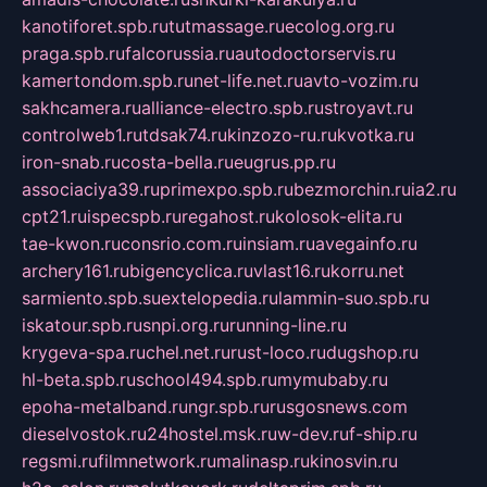
kanotiforet.spb.ru
tutmassage.ru
ecolog.org.ru
praga.spb.ru
falcorussia.ru
autodoctorservis.ru
kamertondom.spb.ru
net-life.net.ru
avto-vozim.ru
sakhcamera.ru
alliance-electro.spb.ru
stroyavt.ru
controlweb1.ru
tdsak74.ru
kinzozo-ru.ru
kvotka.ru
iron-snab.ru
costa-bella.ru
eugrus.pp.ru
associaciya39.ru
primexpo.spb.ru
bezmorchin.ru
ia2.ru
cpt21.ru
ispecspb.ru
regahost.ru
kolosok-elita.ru
tae-kwon.ru
consrio.com.ru
insiam.ru
avegainfo.ru
archery161.ru
bigencyclica.ru
vlast16.ru
korru.net
sarmiento.spb.su
extelopedia.ru
lammin-suo.spb.ru
iskatour.spb.ru
snpi.org.ru
running-line.ru
krygeva-spa.ru
chel.net.ru
rust-loco.ru
dugshop.ru
hl-beta.spb.ru
school494.spb.ru
mymubaby.ru
epoha-metalband.ru
ngr.spb.ru
rusgosnews.com
dieselvostok.ru
24hostel.msk.ru
w-dev.ru
f-ship.ru
regsmi.ru
filmnetwork.ru
malinasp.ru
kinosvin.ru