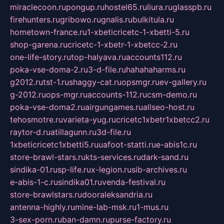
miraclecoon.ru
pongup.ru
hostel65.ru
liura.ru
glasspb.ru
firehunters.ru
gribowo.ru
gnalis.ru
bulkitula.ru
hometown-france.ru
1-xbeticricetc-1-xbetti-5.ru
shop-garena.ru
cricetc-1-xbetr-1-xbetcc-2.ru
one-life-story.ru
top-halyava.ru
accounts112.ru
poka-vse-doma-2.ru
3-d-file.ru
hahahaharms.ru
g2012.ru
tst-1.ru
shaggy-cat.ru
opsmgr.ru
ev-gallery.ru
g-2012.ru
ops-mgr.ru
accounts-112.ru
csm-demo.ru
poka-vse-doma2.ru
airgungames.ru
allseo-host.ru
tehosmotre.ru
varieta-yug.ru
cricetc1xbetr1xbetcc2.ru
raytor-d.ru
atillagunn.ru
3d-file.ru
1xbeticricetc1xbetti5.ru
uafoot-statti.ru
e-abis1c.ru
store-brawl-stars.ru
kts-services.ru
dark-sand.ru
sindika-01.ru
sp-life.ru
x-legion.ru
sib-archives.ru
e-abis-1-c.ru
sindika01.ru
venda-festival.ru
store-brawlstars.ru
dooraleksandria.ru
antenna-highly.ru
mine-lab-msk.ru
1-mus.ru
3-sex-porn.ru
ban-damn.ru
purse-factory.ru