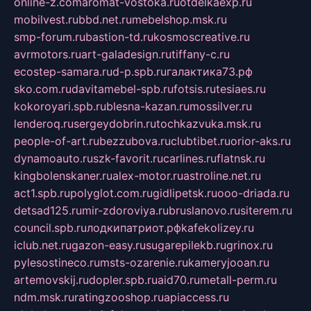
online-z.com
aromat-vostoka.ru
otdelkaexp.ru
mobilvest.ru
bbd.net.ru
mebelshop.msk.ru
smp-forum.ru
bastion-td.ru
kosmoscreative.ru
avrmotors.ru
art-galadesign.ru
tiffany-c.ru
ecostep-samara.ru
d-p.spb.ru
галактика73.рф
sko.com.ru
davitamebel-spb.ru
fotsis.ru
tesiaes.ru
kokoroyari.spb.ru
blesna-kazan.ru
mossilver.ru
lenderoq.ru
sergeydobrin.ru
tochkazvuka.msk.ru
people-of-art.ru
bezzubova.ru
clubtibet.ru
orior-aks.ru
dynamoauto.ru
szk-favorit.ru
carlines.ru
flatnsk.ru
kingbolenskaner.ru
alex-motor.ru
astroline.net.ru
act1.spb.ru
polyglot.com.ru
gidlipetsk.ru
ooo-driada.ru
detsad125.ru
mir-zdoroviya.ru
bruslanovo.ru
siterem.ru
council.spb.ru
лодкипатриот.рф
kafekolizey.ru
iclub.net.ru
gazon-easy.ru
sugarepilekb.ru
grinox.ru
pylesostineco.ru
msts-ozarenie.ru
kameryjooan.ru
artemovskij.ru
dopler.spb.ru
aid70.ru
metall-perm.ru
ndm.msk.ru
ratingzooshop.ru
apiaccess.ru