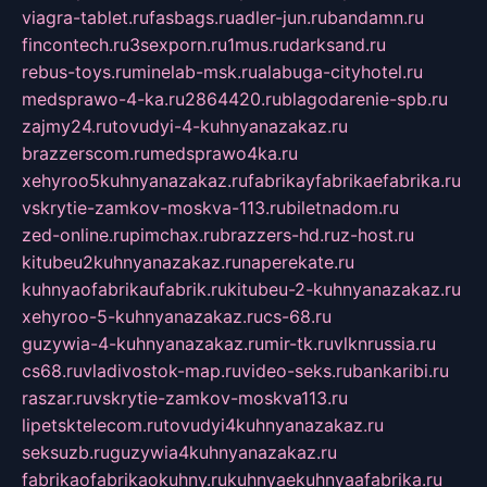
viagra-tablet.ru
fasbags.ru
adler-jun.ru
bandamn.ru
fincontech.ru
3sexporn.ru
1mus.ru
darksand.ru
rebus-toys.ru
minelab-msk.ru
alabuga-cityhotel.ru
medsprawo-4-ka.ru
2864420.ru
blagodarenie-spb.ru
zajmy24.ru
tovudyi-4-kuhnyanazakaz.ru
brazzerscom.ru
medsprawo4ka.ru
xehyroo5kuhnyanazakaz.ru
fabrikayfabrikaefabrika.ru
vskrytie-zamkov-moskva-113.ru
biletnadom.ru
zed-online.ru
pimchax.ru
brazzers-hd.ru
z-host.ru
kitubeu2kuhnyanazakaz.ru
naperekate.ru
kuhnyaofabrikaufabrik.ru
kitubeu-2-kuhnyanazakaz.ru
xehyroo-5-kuhnyanazakaz.ru
cs-68.ru
guzywia-4-kuhnyanazakaz.ru
mir-tk.ru
vlknrussia.ru
cs68.ru
vladivostok-map.ru
video-seks.ru
bankaribi.ru
raszar.ru
vskrytie-zamkov-moskva113.ru
lipetsktelecom.ru
tovudyi4kuhnyanazakaz.ru
seksuzb.ru
guzywia4kuhnyanazakaz.ru
fabrikaofabrikaokuhny.ru
kuhnyaekuhnyaafabrika.ru