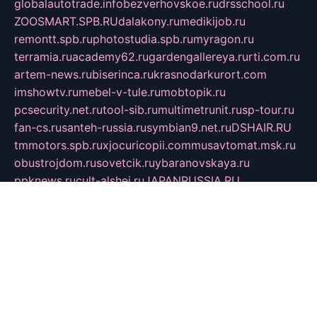
globalautotrade.info
bezverhovskoe.ru
drsschool.ru
ZOOSMART.SPB.RU
dalakony.ru
medikijob.ru
remontt.spb.ru
photostudia.spb.ru
myragon.ru
terramia.ru
academy62.ru
gardengallereya.ru
rti.com.ru
artem-news.ru
biserinca.ru
krasnodarkurort.com
imshowtv.ru
mebel-v-tule.ru
mobtopik.ru
pcsecurity.net.ru
tool-sib.ru
multimetrunit.ru
sp-tour.ru
fan-cs.ru
santeh-russia.ru
symbian9.net.ru
DSHAIR.RU
tmmotors.spb.ru
xjocuricopii.com
musavtomat.msk.ru
obustrojdom.ru
sovetcik.ru
ybaranovskaya.ru
ppknews.ru
cult-alshei.ru
JAPANRUSSIA.RU
proekciyamebel.ru
imper-finans.ru
rim.org.ru
glamourai.ru
brassminus.ru
zabor-pro.ru
ftn.pp.ru
dorogoe58.ru
laimengpacker.ru
kuzova-zapchasti.ru
sageerp.ru
taxodrom.ru
dsrazvitie.ru
hardcity.net.ru
ratinghomegames.ru
topservice25.ru
gubernyan.ru
gtglasslined.ru
ii4.ru
tssport.spb.ru
andorra24.com
blackwallstreet.ru
oboimos.ru
optim-doors.com.ru