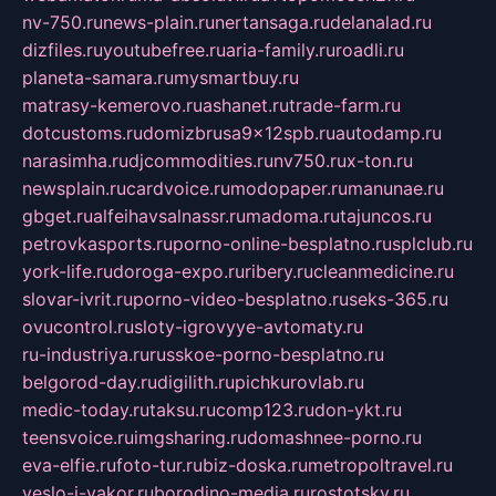
nv-750.ru
news-plain.ru
nertansaga.ru
delanalad.ru
dizfiles.ru
youtubefree.ru
aria-family.ru
roadli.ru
planeta-samara.ru
mysmartbuy.ru
matrasy-kemerovo.ru
ashanet.ru
trade-farm.ru
dotcustoms.ru
domizbrusa9x12spb.ru
autodamp.ru
narasimha.ru
djcommodities.ru
nv750.ru
x-ton.ru
newsplain.ru
cardvoice.ru
modopaper.ru
manunae.ru
gbget.ru
alfeihavsalnassr.ru
madoma.ru
tajuncos.ru
petrovkasports.ru
porno-online-besplatno.ru
splclub.ru
york-life.ru
doroga-expo.ru
ribery.ru
cleanmedicine.ru
slovar-ivrit.ru
porno-video-besplatno.ru
seks-365.ru
ovucontrol.ru
sloty-igrovyye-avtomaty.ru
ru-industriya.ru
russkoe-porno-besplatno.ru
belgorod-day.ru
digilith.ru
pichkurovlab.ru
medic-today.ru
taksu.ru
comp123.ru
don-ykt.ru
teensvoice.ru
imgsharing.ru
domashnee-porno.ru
eva-elfie.ru
foto-tur.ru
biz-doska.ru
metropoltravel.ru
veslo-i-yakor.ru
borodino-media.ru
rostotsky.ru