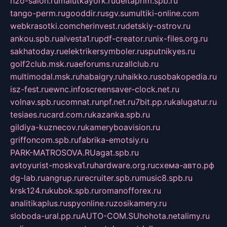
h2o-salon.ru
malutkayork.ru
deltaprim.spb.ru
tango-perm.ru
gooddir.ru
sgv.su
multiki-online.com
webkrasotki.com
cherinvest.ru
detskiy-ostrov.ru
ankou.spb.ru
alvesta1.ru
pdf-creator.ru
nix-files.org.ru
sakhatoday.ru
elektrikersymboler.ru
sputnikyes.ru
golf2club.msk.ru
aeforums.ru
zallclub.ru
multimodal.msk.ru
habaigry.ru
haikko.ru
sobakopedia.ru
isz-fest.ru
ewnc.info
screensaver-clock.net.ru
volnav.spb.ru
comnat.ru
npf.net.ru
7bit.pp.ru
kalugatur.ru
tesiaes.ru
card.com.ru
kazanka.spb.ru
gildiya-kuznecov.ru
kameryboavision.ru
griffoncom.spb.ru
fabrika-emotsiy.ru
PARK-MATROSOVA.RU
agat.spb.ru
avtoyurist-moskva1.ru
hardware.org.ru
схема-авто.рф
dg-lab.ru
angrup.ru
recruiter.spb.ru
music8.spb.ru
krsk124.ru
kubok.spb.ru
romanofforex.ru
analitikaplus.ru
spyonline.ru
zosikamery.ru
sloboda-ural.pp.ru
AUTO-COM.SU
hohota.net
alimy.ru