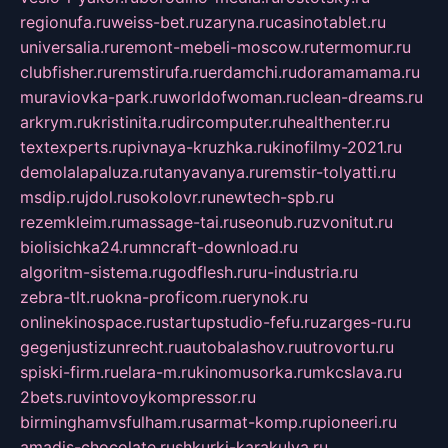
regionufa.ru
weiss-bet.ru
zaryna.ru
casinotablet.ru
universalia.ru
remont-mebeli-moscow.ru
termomur.ru
clubfisher.ru
remstirufa.ru
erdamchi.ru
doramamama.ru
muraviovka-park.ru
worldofwoman.ru
clean-dreams.ru
arkrym.ru
kristinita.ru
dircomputer.ru
healthenter.ru
textexperts.ru
pivnaya-kruzhka.ru
kinofilmy-2021.ru
demolalapaluza.ru
tanyavanya.ru
remstir-tolyatti.ru
msdip.ru
jdol.ru
sokolovr.ru
newtech-spb.ru
rezemkleim.ru
massage-tai.ru
seonub.ru
zvonitut.ru
biolisichka24.ru
mncraft-download.ru
algoritm-sistema.ru
godflesh.ru
ru-industria.ru
zebra-tlt.ru
okna-proficom.ru
erynok.ru
onlinekinospace.ru
startupstudio-fefu.ru
zarges-ru.ru
gegenjustizunrecht.ru
autobalashov.ru
utrovortu.ru
spiski-firm.ru
elara-m.ru
kinomusorka.ru
mkcslava.ru
2bets.ru
vintovoykompressor.ru
birminghamvsfulham.ru
sarmat-komp.ru
pioneeri.ru
amadis-chocolate.ru
shkurki-karakulya.ru