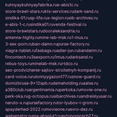
kuhnyaykuhnyayfabrika.ru
e-abis1c.ru
store-brawl-stars.ru
kts-services.ru
dark-sand.ru
sindika-01.ru
sp-life.ru
x-legion.ru
sib-archives.ru
e-abis-1-c.ru
sindika01.ru
venda-festival.ru
store-brawlstars.ru
dooraleksandria.ru
antenna-highly.ru
mine-lab-msk.ru
1-mus.ru
3-sex-porn.ru
ban-damn.ru
purse-factory.ru
viagra-tablet.ru
fasbags.ru
adler-jun.ru
bandamn.ru
fincontech.ru
3sexporn.ru
1mus.ru
darksand.ru
rebus-toys.ru
minelab-msk.ru
rtdco.ru
seo-prodvizhenie-sajtov-stroitelnyh-kompanij.ru
card-voice.ru
rulonnyygazon177.ru
snow-guard.ru
domizbrusa-9x12spb.ru
demaholding.ru
aalse.ru
a380club.ru
argentinamia.ru
perkoka.ru
movie-one.ru
perk-oka.ru
g-octopus.ru
sibarchives.ru
andreislyusar.ru
naruto-x.ru
pursefactory.ru
tor-lyubov-i-grom.ru
spayderhed-2022.ru
movieone.ru
evro-dez.ru
webamator.ru
ma-absolut1.ru
avtopomosch27.ru