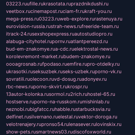
03223.ru
ufille.ru
krasotata.ru
prazdnikdushi.ru
veetbox.ru
cinemapost.ru
ciam-fr.ru
kraft-you.ru
mega-press.ru
03223.ru
web-explore.ru
rastenuya.ru
eurovision-russia.ru
strah-news.ru
freeride-team.ru
itrack-24.ru
sexshopexpress.ru
autostudiopro.ru
alabuga-cityhotel.ru
pornv.ru
atlantpereezd.ru
bud-em-znakomye.ru
a-cdc.ru
elektrostal-news.ru
korolevremont-market.ru
budem-znakomye.ru
oooagrosnab.ru
fpodaso.ru
emfire.ru
pro-otdelky.ru
ukrasotki.ru
seksuzbek.ru
seks-uzbek.ru
porno-vk.ru
sovratili.ru
olecoon.ru
vd-dosug.ru
adonyev.ru
rbc-news.ru
porno-skvirt.ru
krospr.ru
13autor-kolonka.ru
sormol.ru
2rich.ru
hostel-65.ru
hostserve.ru
porno-na-russkom.ru
mishinlab.ru
neznobi.ru
bigfatcc.ru
habble.ru
starbucksvia.ru
delfinet.ru
silvernano.ru
elestal.ru
vektor-doroga.ru
velotrenajery.ru
pronso54.ru
lenasever.ru
lovinskix.ru
show-pets.ru
smartnews03.ru
discofoxworld.ru